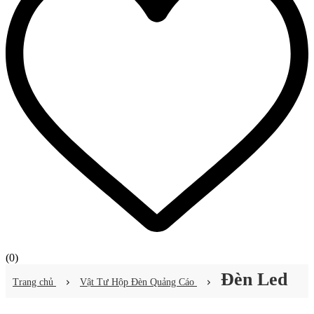
(
0
)
Đèn Led
Trang chủ
Vật Tư Hộp Đèn Quảng Cáo