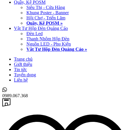
Quầy, Kệ POSM
Siêu Thị - Cửa Hàng
Khung Poster - Banner
Hội Chợ - Triển Lãm
Quầy, Kệ POSM »
Vật Tư Hộp Đèn Quảng Cáo
Đèn Led
Thanh Nhôm Hộp Đèn
Nguồn LED - Phụ Kiện
Vật Tư Hộp Đèn Quảng Cáo »
Trang chủ
Giới thiệu
Tin tức
Tuyển dụng
Liên hệ
0989.067.368