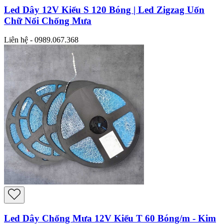
Led Dây 12V Kiểu S 120 Bóng | Led Zigzag Uốn
Chữ Nổi Chống Mưa
Liên hệ - 0989.067.368
Led Dây Chống Mưa 12V Kiểu T 60 Bóng/m - Kim