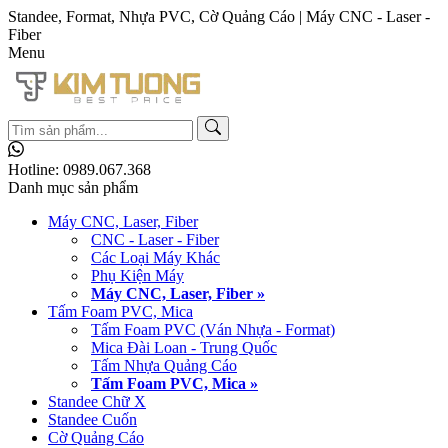
Standee, Format, Nhựa PVC, Cờ Quảng Cáo | Máy CNC - Laser -
Fiber
Menu
Hotline:
0989.067.368
Danh mục sản phẩm
Máy CNC, Laser, Fiber
CNC - Laser - Fiber
Các Loại Máy Khác
Phụ Kiện Máy
Máy CNC, Laser, Fiber »
Tấm Foam PVC, Mica
Tấm Foam PVC (Ván Nhựa - Format)
Mica Đài Loan - Trung Quốc
Tấm Nhựa Quảng Cáo
Tấm Foam PVC, Mica »
Standee Chữ X
Standee Cuốn
Cờ Quảng Cáo