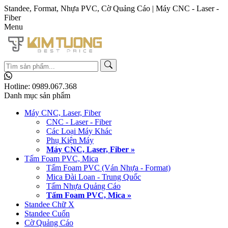
Standee, Format, Nhựa PVC, Cờ Quảng Cáo | Máy CNC - Laser -
Fiber
Menu
Hotline:
0989.067.368
Danh mục sản phẩm
Máy CNC, Laser, Fiber
CNC - Laser - Fiber
Các Loại Máy Khác
Phụ Kiện Máy
Máy CNC, Laser, Fiber »
Tấm Foam PVC, Mica
Tấm Foam PVC (Ván Nhựa - Format)
Mica Đài Loan - Trung Quốc
Tấm Nhựa Quảng Cáo
Tấm Foam PVC, Mica »
Standee Chữ X
Standee Cuốn
Cờ Quảng Cáo