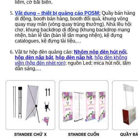
liềm, cờ bãi biển.
Vật dụng – thiết bị quảng cáo POSM:
Quầy bán hàng
di động, booth bán hàng, booth đổi quà, khung vòng
quay may mắn (vòng quay trúng thưởng). Nhà lều hội
chợ, khung backdrop di động (khung backdrop mạng
nhện, bàn lễ tân (bàn lễ tân mạng nhện), kệ đựng
catalogues, kệ đựng tài liệu,…
Vật tư hộp đèn quảng cáo:
Nhôm nộp đèn hút nổi
,
hộp đèn nắp bật
,
hộp đèn nắp hít
,
hộp đèn không
viền (hộp đèn nhét ron)
; nguồn Led; mica hút nổi, tấm
dẫn sáng,…