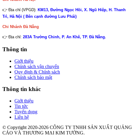
👉 Địa chỉ (VPGD):
KM13, Đường Ngọc Hồi, X. Ngũ Hiệp, H. Thanh
Trì, Hà Nội ( Bên cạnh đường Lưu Phái)
Chi Nhánh
Đà Nẵng
👉 Địa chỉ:
283A Trường Chinh, P. An Khê, TP. Đà Nẵng.
Thông tin
Giới thiệu
Chính sách vận chuyển
Quy định & Chính sách
Chính sách bảo mật
Thông tin khác
Giới thiệu
Tin tức
Tuyển dụng
Liên hệ
© Copyright 2020-2026 CÔNG TY TNHH SẢN XUẤT QUẢNG
CÁO VÀ THƯƠNG MẠI KIM TƯỞNG.