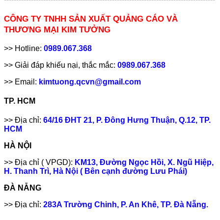
CÔNG TY TNHH SẢN XUẤT QUẢNG CÁO VÀ
THƯƠNG MẠI KIM TƯỞNG
>> Hotline:
0989.067.368
>> Giải đáp khiếu nại, thắc mắc:
0989.067.368
>> Email:
kimtuong.qcvn@gmail.com
TP. HCM
>> Địa chỉ:
64/16 ĐHT 21, P. Đông Hưng Thuận, Q.12, TP.
HCM
HÀ NỘI
>> Địa chỉ ( VPGD):
KM13, Đường Ngọc Hồi, X. Ngũ Hiệp,
H. Thanh Trì, Hà Nội ( Bên cạnh đường Lưu Phái)
ĐÀ NẴNG
>> Địa chỉ:
283A Trường Chinh, P. An Khê, TP. Đà Nẵng.