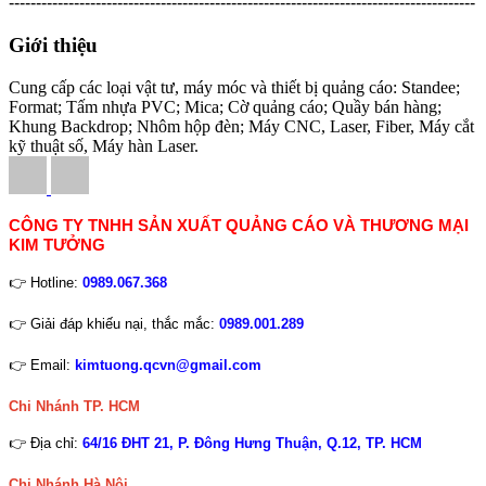
--------------------------------------------------------------------------------------
Giới thiệu
Cung cấp các loại vật tư, máy móc và thiết bị quảng cáo: Standee;
Format; Tấm nhựa PVC; Mica; Cờ quảng cáo; Quầy bán hàng;
Khung Backdrop; Nhôm hộp đèn; Máy CNC, Laser, Fiber, Máy cắt
kỹ thuật số, Máy hàn Laser.
CÔNG TY TNHH SẢN XUẤT QUẢNG CÁO VÀ THƯƠNG MẠI
KIM TƯỞNG
👉 Hotline:
0989.067.368
👉 Giải đáp khiếu nại, thắc mắc:
0989.001.289
👉 Email:
kimtuong.qcvn@gmail.com
Chi Nhánh TP. HCM
👉 Địa chỉ:
64/16 ĐHT 21, P. Đông Hưng Thuận, Q.12, TP. HCM
Chi Nhánh Hà Nội