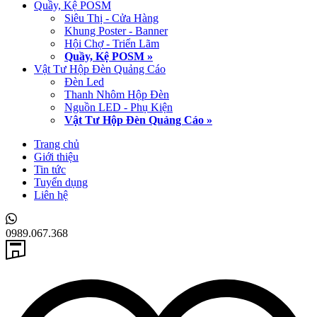
Quầy, Kệ POSM
Siêu Thị - Cửa Hàng
Khung Poster - Banner
Hội Chợ - Triển Lãm
Quầy, Kệ POSM »
Vật Tư Hộp Đèn Quảng Cáo
Đèn Led
Thanh Nhôm Hộp Đèn
Nguồn LED - Phụ Kiện
Vật Tư Hộp Đèn Quảng Cáo »
Trang chủ
Giới thiệu
Tin tức
Tuyển dụng
Liên hệ
0989.067.368