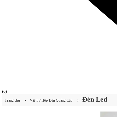
(
0
)
Đèn Led
Trang chủ
Vật Tư Hộp Đèn Quảng Cáo