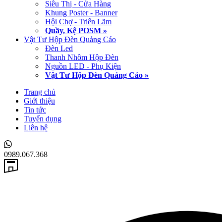
Siêu Thị - Cửa Hàng
Khung Poster - Banner
Hội Chợ - Triển Lãm
Quầy, Kệ POSM »
Vật Tư Hộp Đèn Quảng Cáo
Đèn Led
Thanh Nhôm Hộp Đèn
Nguồn LED - Phụ Kiện
Vật Tư Hộp Đèn Quảng Cáo »
Trang chủ
Giới thiệu
Tin tức
Tuyển dụng
Liên hệ
0989.067.368