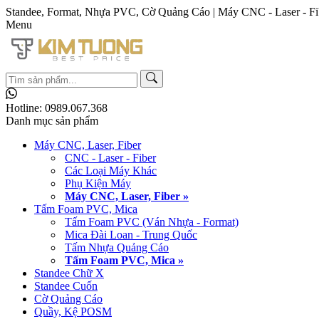
Standee, Format, Nhựa PVC, Cờ Quảng Cáo | Máy CNC - Laser - Fi
Menu
Hotline:
0989.067.368
Danh mục sản phẩm
Máy CNC, Laser, Fiber
CNC - Laser - Fiber
Các Loại Máy Khác
Phụ Kiện Máy
Máy CNC, Laser, Fiber »
Tấm Foam PVC, Mica
Tấm Foam PVC (Ván Nhựa - Format)
Mica Đài Loan - Trung Quốc
Tấm Nhựa Quảng Cáo
Tấm Foam PVC, Mica »
Standee Chữ X
Standee Cuốn
Cờ Quảng Cáo
Quầy, Kệ POSM