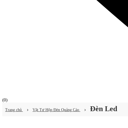
(
0
)
Đèn Led
Trang chủ
Vật Tư Hộp Đèn Quảng Cáo