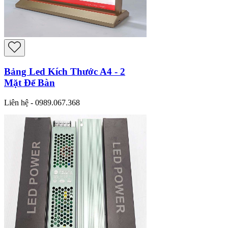
Bảng Led Kích Thước A4 - 2
Mặt Để Bàn
Liên hệ - 0989.067.368