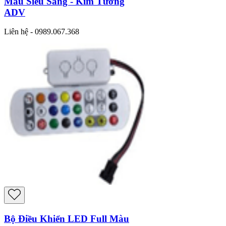
Màu Siêu Sáng - Kim Tưởng
ADV
Liên hệ - 0989.067.368
Bộ Điều Khiển LED Full Màu