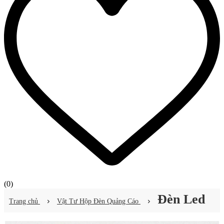
(
0
)
Đèn Led
Trang chủ
Vật Tư Hộp Đèn Quảng Cáo