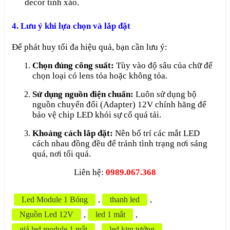
decor tinh xảo.
4. Lưu ý khi lựa chọn và lắp đặt
Để phát huy tối đa hiệu quả, bạn cần lưu ý:
Chọn đúng công suất:
Tùy vào độ sâu của chữ để
chọn loại có lens tỏa hoặc không tỏa.
Sử dụng nguồn điện chuẩn:
Luôn sử dụng bộ
nguồn chuyển đổi (Adapter) 12V chính hãng để
bảo vệ chip LED khỏi sự cố quá tải.
Khoảng cách lắp đặt:
Nên bố trí các mắt LED
cách nhau đồng đều để tránh tình trạng nơi sáng
quá, nơi tối quá.
Liên hệ:
0989.067.368
Led Module 1 Bóng
,
thanh led
,
Nguồn Led 12V
,
led 1 mắt
,
giá led module 1 mắt
,
led kim tưởng