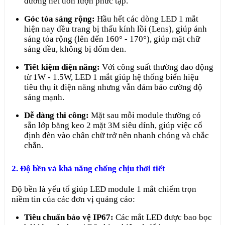
đường nét uốn lượn phức tạp.
Góc tỏa sáng rộng:
Hầu hết các dòng LED 1 mắt
hiện nay đều trang bị thấu kính lồi (Lens), giúp ánh
sáng tỏa rộng (lên đến 160° - 170°), giúp mặt chữ
sáng đều, không bị đốm đen.
Tiết kiệm điện năng:
Với công suất thường dao động
từ 1W - 1.5W, LED 1 mắt giúp hệ thống biển hiệu
tiêu thụ ít điện năng nhưng vẫn đảm bảo cường độ
sáng mạnh.
Dễ dàng thi công:
Mặt sau mỗi module thường có
sẵn lớp băng keo 2 mặt 3M siêu dính, giúp việc cố
định đèn vào chân chữ trở nên nhanh chóng và chắc
chắn.
2. Độ bền và khả năng chống chịu thời tiết
Độ bền là yếu tố giúp LED module 1 mắt chiếm trọn
niềm tin của các đơn vị quảng cáo:
Tiêu chuẩn bảo vệ IP67:
Các mắt LED được bao bọc