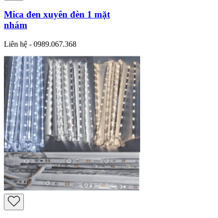
Mica đen xuyên đèn 1 mặt
nhám
Liên hệ - 0989.067.368