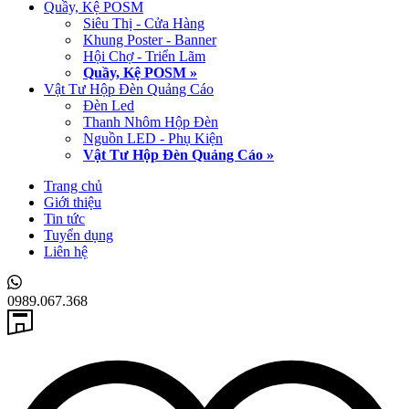
Quầy, Kệ POSM
Siêu Thị - Cửa Hàng
Khung Poster - Banner
Hội Chợ - Triển Lãm
Quầy, Kệ POSM »
Vật Tư Hộp Đèn Quảng Cáo
Đèn Led
Thanh Nhôm Hộp Đèn
Nguồn LED - Phụ Kiện
Vật Tư Hộp Đèn Quảng Cáo »
Trang chủ
Giới thiệu
Tin tức
Tuyển dụng
Liên hệ
0989.067.368