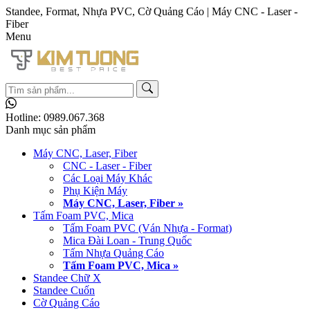
Standee, Format, Nhựa PVC, Cờ Quảng Cáo | Máy CNC - Laser -
Fiber
Menu
Hotline:
0989.067.368
Danh mục sản phẩm
Máy CNC, Laser, Fiber
CNC - Laser - Fiber
Các Loại Máy Khác
Phụ Kiện Máy
Máy CNC, Laser, Fiber »
Tấm Foam PVC, Mica
Tấm Foam PVC (Ván Nhựa - Format)
Mica Đài Loan - Trung Quốc
Tấm Nhựa Quảng Cáo
Tấm Foam PVC, Mica »
Standee Chữ X
Standee Cuốn
Cờ Quảng Cáo