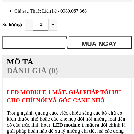
Giá sau Thuế: Liên hệ - 0989.067.368
Số lượng:
-
+
THÊM VÀO GIỎ
MUA NGAY
MÔ TẢ
ĐÁNH GIÁ (0)
LED MODULE 1 MẮT: GIẢI PHÁP TỐI ƯU
CHO CHỮ NỔI VÀ GÓC CẠNH NHỎ
Trong ngành quảng cáo, việc chiếu sáng các bộ chữ có
kích thước nhỏ hoặc các khe hẹp đòi hỏi những loại đèn
có cấu trúc linh hoạt.
LED module 1 mắt
ra đời chính là
giải pháp hoàn hảo để xử lý những chi tiết mà các dòng