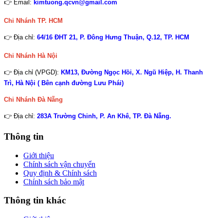
👉 Email:
kimtuong.qcvn@gmail.com
Chi Nhánh TP. HCM
👉 Địa chỉ:
64/16 ĐHT 21, P. Đông Hưng Thuận, Q.12, TP. HCM
Chi Nhánh Hà Nội
👉 Địa chỉ (VPGD):
KM13, Đường Ngọc Hồi, X. Ngũ Hiệp, H. Thanh
Trì, Hà Nội ( Bên cạnh đường Lưu Phái)
Chi Nhánh
Đà Nẵng
👉 Địa chỉ:
283A Trường Chinh, P. An Khê, TP. Đà Nẵng.
Thông tin
Giới thiệu
Chính sách vận chuyển
Quy định & Chính sách
Chính sách bảo mật
Thông tin khác