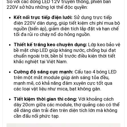
So với các dòng LED 12V truyền thống, phiên bản
220V sở hữu những lợi thế độc quyền:
Kết nối trực tiếp điện lưới:
Sử dụng trực tiếp
điện 220V dân dụng, giúp tiết kiệm chi phí mua bộ
nguồn (biến áp), giảm diện tích lắp đặt và hạn chế
tối đa rủi ro cháy nổ do hỏng nguồn.
Thiết kế tráng keo chuyên dụng:
Lớp keo bảo vệ
bề mặt chip LED giúp kháng nước, chống bụi đạt
chuẩn ngoài trời, bền bỉ trước điều kiện thời tiết
khắc nghiệt tại Việt Nam.
Cường độ sáng cực mạnh:
Cấu tạo 4 bóng LED
trên một mắt module giúp ánh sáng tỏa đều,
mạnh mẽ, có khả năng đâm xuyên cực tốt qua
các loại vật liệu như mica, bạt không gân.
Tiết kiệm thời gian thi công:
Với khoảng cách
dây 20cm giữa các module, thợ quảng cáo có thể
dễ dàng dàn trải đèn trên diện tích lớn mà không
cần đấu nối phức tạp.