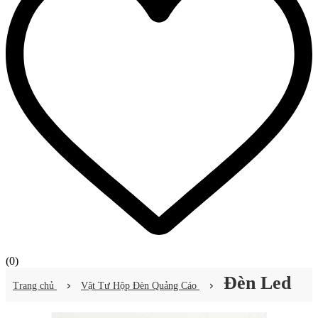
(
0
)
Đèn Led
Trang chủ
Vật Tư Hộp Đèn Quảng Cáo