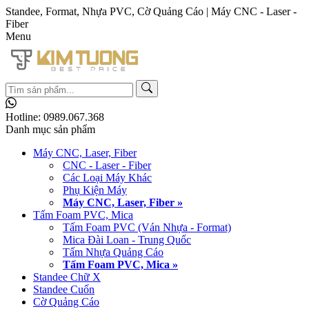
Standee, Format, Nhựa PVC, Cờ Quảng Cáo | Máy CNC - Laser -
Fiber
Menu
Hotline:
0989.067.368
Danh mục sản phẩm
Máy CNC, Laser, Fiber
CNC - Laser - Fiber
Các Loại Máy Khác
Phụ Kiện Máy
Máy CNC, Laser, Fiber »
Tấm Foam PVC, Mica
Tấm Foam PVC (Ván Nhựa - Format)
Mica Đài Loan - Trung Quốc
Tấm Nhựa Quảng Cáo
Tấm Foam PVC, Mica »
Standee Chữ X
Standee Cuốn
Cờ Quảng Cáo