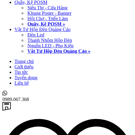
Quầy, Kệ POSM
Siêu Thị - Cửa Hàng
Khung Poster - Banner
Hội Chợ - Triển Lãm
Quầy, Kệ POSM »
Vật Tư Hộp Đèn Quảng Cáo
Đèn Led
Thanh Nhôm Hộp Đèn
Nguồn LED - Phụ Kiện
Vật Tư Hộp Đèn Quảng Cáo »
Trang chủ
Giới thiệu
Tin tức
Tuyển dụng
Liên hệ
0989.067.368