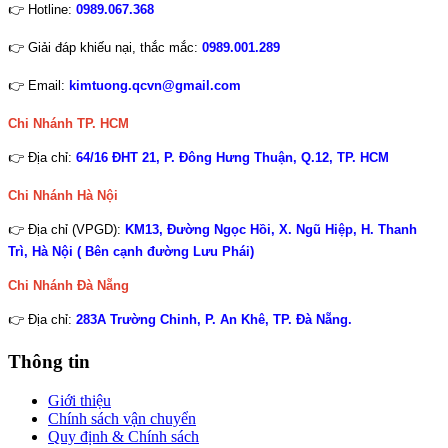
👉 Hotline:
0989.067.368
👉 Giải đáp khiếu nại, thắc mắc:
0989.001.289
👉 Email:
kimtuong.qcvn@gmail.com
Chi Nhánh TP. HCM
👉 Địa chỉ:
64/16 ĐHT 21, P. Đông Hưng Thuận, Q.12, TP. HCM
Chi Nhánh Hà Nội
👉 Địa chỉ (VPGD):
KM13, Đường Ngọc Hồi, X. Ngũ Hiệp, H. Thanh
Trì, Hà Nội ( Bên cạnh đường Lưu Phái)
Chi Nhánh
Đà Nẵng
👉 Địa chỉ:
283A Trường Chinh, P. An Khê, TP. Đà Nẵng.
Thông tin
Giới thiệu
Chính sách vận chuyển
Quy định & Chính sách