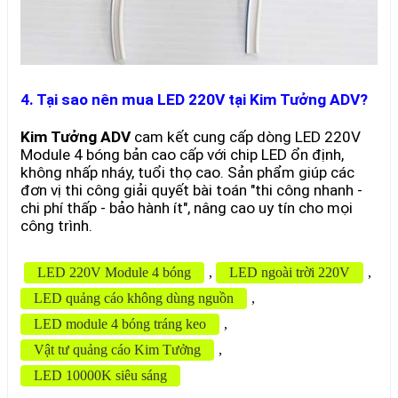
4. Tại sao nên mua LED 220V tại Kim Tưởng ADV?
Kim Tưởng ADV
cam kết cung cấp dòng LED 220V
Module 4 bóng bản cao cấp với chip LED ổn định,
không nhấp nháy, tuổi thọ cao. Sản phẩm giúp các
đơn vị thi công giải quyết bài toán "thi công nhanh -
chi phí thấp - bảo hành ít", nâng cao uy tín cho mọi
công trình.
LED 220V Module 4 bóng
,
LED ngoài trời 220V
,
LED quảng cáo không dùng nguồn
,
LED module 4 bóng tráng keo
,
Vật tư quảng cáo Kim Tưởng
,
LED 10000K siêu sáng