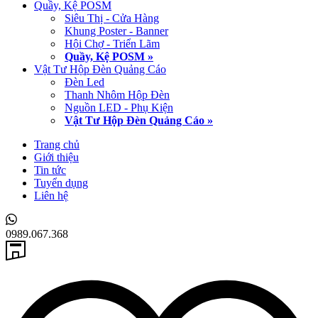
Quầy, Kệ POSM
Siêu Thị - Cửa Hàng
Khung Poster - Banner
Hội Chợ - Triển Lãm
Quầy, Kệ POSM »
Vật Tư Hộp Đèn Quảng Cáo
Đèn Led
Thanh Nhôm Hộp Đèn
Nguồn LED - Phụ Kiện
Vật Tư Hộp Đèn Quảng Cáo »
Trang chủ
Giới thiệu
Tin tức
Tuyển dụng
Liên hệ
0989.067.368