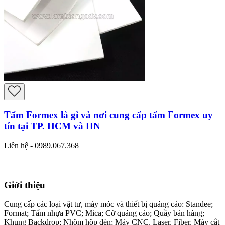
Tấm Formex là gì và nơi cung cấp tấm Formex uy
tín tại TP. HCM và HN
Liên hệ - 0989.067.368
Giới thiệu
Cung cấp các loại vật tư, máy móc và thiết bị quảng cáo: Standee;
Format; Tấm nhựa PVC; Mica; Cờ quảng cáo; Quầy bán hàng;
Khung Backdrop; Nhôm hộp đèn; Máy CNC, Laser, Fiber, Máy cắt