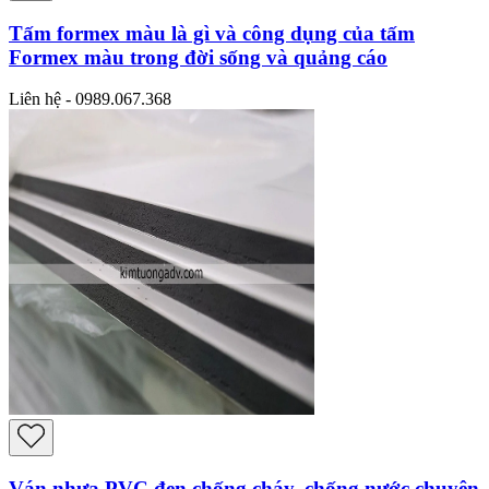
Tấm formex màu là gì và công dụng của tấm
Formex màu trong đời sống và quảng cáo
Liên hệ - 0989.067.368
Ván nhựa PVC đen chống cháy, chống nước chuyên