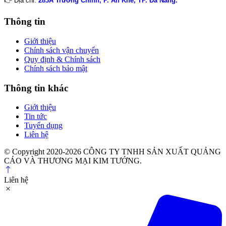
👉 Địa chỉ:
283A Trường Chinh, P. An Khê, TP. Đà Nẵng.
Thông tin
Giới thiệu
Chính sách vận chuyển
Quy định & Chính sách
Chính sách bảo mật
Thông tin khác
Giới thiệu
Tin tức
Tuyển dụng
Liên hệ
© Copyright 2020-2026 CÔNG TY TNHH SẢN XUẤT QUẢNG
CÁO VÀ THƯƠNG MẠI KIM TƯỞNG.
Liên hệ