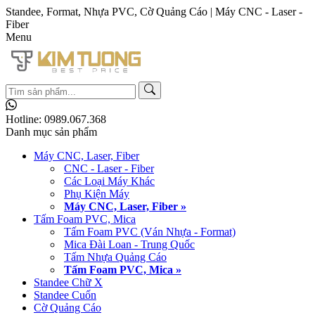
Standee, Format, Nhựa PVC, Cờ Quảng Cáo | Máy CNC - Laser -
Fiber
Menu
Hotline:
0989.067.368
Danh mục sản phẩm
Máy CNC, Laser, Fiber
CNC - Laser - Fiber
Các Loại Máy Khác
Phụ Kiện Máy
Máy CNC, Laser, Fiber »
Tấm Foam PVC, Mica
Tấm Foam PVC (Ván Nhựa - Format)
Mica Đài Loan - Trung Quốc
Tấm Nhựa Quảng Cáo
Tấm Foam PVC, Mica »
Standee Chữ X
Standee Cuốn
Cờ Quảng Cáo