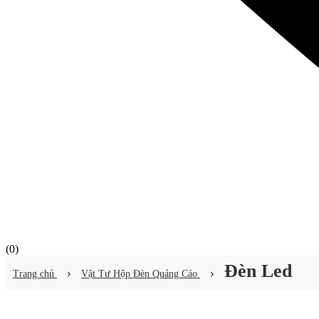
(
0
)
Đèn Led
Trang chủ
Vật Tư Hộp Đèn Quảng Cáo