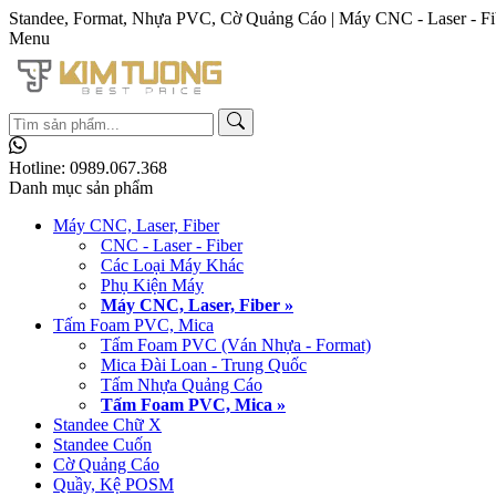
Standee, Format, Nhựa PVC, Cờ Quảng Cáo | Máy CNC - Laser - Fi
Menu
Hotline:
0989.067.368
Danh mục sản phẩm
Máy CNC, Laser, Fiber
CNC - Laser - Fiber
Các Loại Máy Khác
Phụ Kiện Máy
Máy CNC, Laser, Fiber »
Tấm Foam PVC, Mica
Tấm Foam PVC (Ván Nhựa - Format)
Mica Đài Loan - Trung Quốc
Tấm Nhựa Quảng Cáo
Tấm Foam PVC, Mica »
Standee Chữ X
Standee Cuốn
Cờ Quảng Cáo
Quầy, Kệ POSM