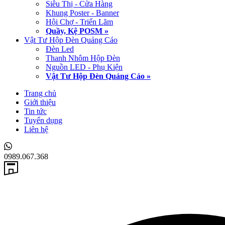
Siêu Thị - Cửa Hàng
Khung Poster - Banner
Hội Chợ - Triển Lãm
Quầy, Kệ POSM »
Vật Tư Hộp Đèn Quảng Cáo
Đèn Led
Thanh Nhôm Hộp Đèn
Nguồn LED - Phụ Kiện
Vật Tư Hộp Đèn Quảng Cáo »
Trang chủ
Giới thiệu
Tin tức
Tuyển dụng
Liên hệ
0989.067.368