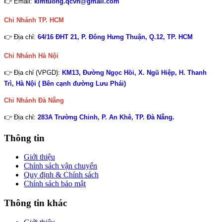
👉 Email:
kimtuong.qcvn@gmail.com
Chi Nhánh TP. HCM
👉 Địa chỉ:
64/16 ĐHT 21, P. Đông Hưng Thuận, Q.12, TP. HCM
Chi Nhánh Hà Nội
👉 Địa chỉ (VPGD):
KM13, Đường Ngọc Hồi, X. Ngũ Hiệp, H. Thanh
Trì, Hà Nội ( Bên cạnh đường Lưu Phái)
Chi Nhánh
Đà Nẵng
👉 Địa chỉ:
283A Trường Chinh, P. An Khê, TP. Đà Nẵng.
Thông tin
Giới thiệu
Chính sách vận chuyển
Quy định & Chính sách
Chính sách bảo mật
Thông tin khác