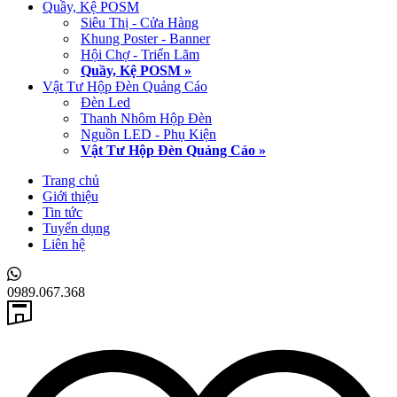
Quầy, Kệ POSM
Siêu Thị - Cửa Hàng
Khung Poster - Banner
Hội Chợ - Triển Lãm
Quầy, Kệ POSM »
Vật Tư Hộp Đèn Quảng Cáo
Đèn Led
Thanh Nhôm Hộp Đèn
Nguồn LED - Phụ Kiện
Vật Tư Hộp Đèn Quảng Cáo »
Trang chủ
Giới thiệu
Tin tức
Tuyển dụng
Liên hệ
0989.067.368