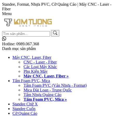
Standee, Format, Nhựa PVC, Cờ Quảng Cáo | Máy CNC - Laser -
Fiber
Menu
Hotline:
0989.067.368
Danh mục sản phẩm
Máy CNC, Laser, Fiber
CNC - Laser - Fiber
Các Loại Máy Khác
Phụ Kiện Máy
Máy CNC, Laser, Fiber »
Tấm Foam PVC, Mica
Tấm Foam PVC (Ván Nhựa - Format)
Mica Đài Loan - Trung Quốc
Tấm Nhựa Quảng Cáo
Tấm Foam PVC, Mica »
Standee Chữ X
Standee Cuốn
Cờ Quảng Cáo