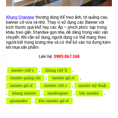
Khung Standee
thường dùng để treo ảnh, tờ quảng cáo,
banner cỡ vừa và nhỏ. Thay vì sử dụng các Banner với
kích thước quá khổ hay các Áp – phích phức tạp trong
khâu treo gắn. Standee gọn nhẹ, dễ dàng trong việc vận
chuyển. Khi cần sử dụng, người dùng có thể mang theo
người bởi trọng lượng nhẹ và có thể bỏ vào túi đựng kèm
khi mua sản phẩm.
Liên hệ:
0989.067.368
standee chữ x
,
khung chữ X
,
standee quảng cáo
,
standee giá rẻ
,
standee giá rẻ
,
standee chữ x
,
standee mỹ thuật
,
khung standee
,
standeegiare
,
bán standee
,
giastandee
,
kho standee giá rẻ