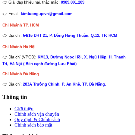
👉 Giải đáp khiếu nại, thắc mắc:
0989.001.289
👉 Email:
kimtuong.qcvn@gmail.com
Chi Nhánh TP. HCM
👉 Địa chỉ:
64/16 ĐHT 21, P. Đông Hưng Thuận, Q.12, TP. HCM
Chi Nhánh Hà Nội
👉 Địa chỉ (VPGD):
KM13, Đường Ngọc Hồi, X. Ngũ Hiệp, H. Thanh
Trì, Hà Nội ( Bên cạnh đường Lưu Phái)
Chi Nhánh
Đà Nẵng
👉 Địa chỉ:
283A Trường Chinh, P. An Khê, TP. Đà Nẵng.
Thông tin
Giới thiệu
Chính sách vận chuyển
Quy định & Chính sách
Chính sách bảo mật