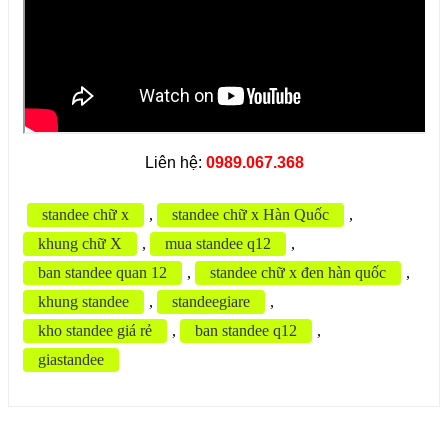
Liên hệ:
0989.067.368
standee chữ x
,
standee chữ x Hàn Quốc
,
khung chữ X
,
mua standee q12
,
ban standee quan 12
,
standee chữ x đen hàn quốc
,
khung standee
,
standeegiare
,
kho standee giá rẻ
,
ban standee q12
,
giastandee