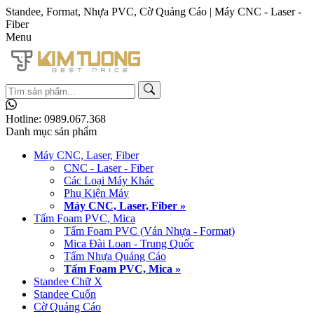
Standee, Format, Nhựa PVC, Cờ Quảng Cáo | Máy CNC - Laser -
Fiber
Menu
Hotline:
0989.067.368
Danh mục sản phẩm
Máy CNC, Laser, Fiber
CNC - Laser - Fiber
Các Loại Máy Khác
Phụ Kiện Máy
Máy CNC, Laser, Fiber »
Tấm Foam PVC, Mica
Tấm Foam PVC (Ván Nhựa - Format)
Mica Đài Loan - Trung Quốc
Tấm Nhựa Quảng Cáo
Tấm Foam PVC, Mica »
Standee Chữ X
Standee Cuốn
Cờ Quảng Cáo