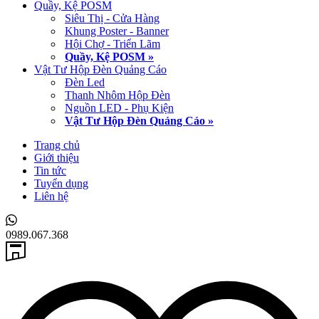
Quầy, Kệ POSM
Siêu Thị - Cửa Hàng
Khung Poster - Banner
Hội Chợ - Triển Lãm
Quầy, Kệ POSM »
Vật Tư Hộp Đèn Quảng Cáo
Đèn Led
Thanh Nhôm Hộp Đèn
Nguồn LED - Phụ Kiện
Vật Tư Hộp Đèn Quảng Cáo »
Trang chủ
Giới thiệu
Tin tức
Tuyển dụng
Liên hệ
0989.067.368