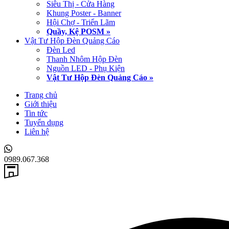
Siêu Thị - Cửa Hàng
Khung Poster - Banner
Hội Chợ - Triển Lãm
Quầy, Kệ POSM »
Vật Tư Hộp Đèn Quảng Cáo
Đèn Led
Thanh Nhôm Hộp Đèn
Nguồn LED - Phụ Kiện
Vật Tư Hộp Đèn Quảng Cáo »
Trang chủ
Giới thiệu
Tin tức
Tuyển dụng
Liên hệ
0989.067.368