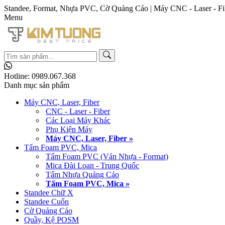
Standee, Format, Nhựa PVC, Cờ Quảng Cáo | Máy CNC - Laser - Fi
Menu
Hotline:
0989.067.368
Danh mục sản phẩm
Máy CNC, Laser, Fiber
CNC - Laser - Fiber
Các Loại Máy Khác
Phụ Kiện Máy
Máy CNC, Laser, Fiber »
Tấm Foam PVC, Mica
Tấm Foam PVC (Ván Nhựa - Format)
Mica Đài Loan - Trung Quốc
Tấm Nhựa Quảng Cáo
Tấm Foam PVC, Mica »
Standee Chữ X
Standee Cuốn
Cờ Quảng Cáo
Quầy, Kệ POSM