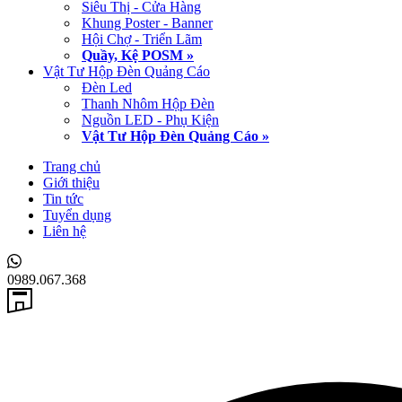
Siêu Thị - Cửa Hàng
Khung Poster - Banner
Hội Chợ - Triển Lãm
Quầy, Kệ POSM »
Vật Tư Hộp Đèn Quảng Cáo
Đèn Led
Thanh Nhôm Hộp Đèn
Nguồn LED - Phụ Kiện
Vật Tư Hộp Đèn Quảng Cáo »
Trang chủ
Giới thiệu
Tin tức
Tuyển dụng
Liên hệ
0989.067.368