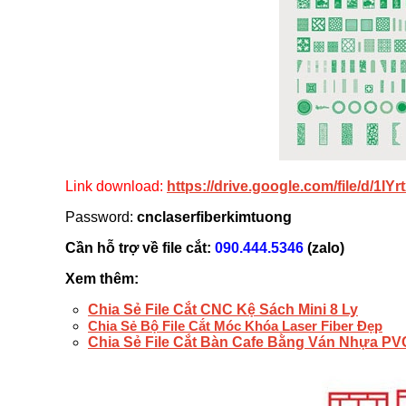
Link download:
https://drive.google.com/file/d
Password:
cnclaserfiberkimtuong
Cần hỗ trợ về file cắt:
090.444.5346
(zalo)
Xem thêm:
Chia Sẻ File Cắt CNC Kệ Sách Mini 8 Ly
Chia Sẻ Bộ File Cắt Móc Khóa Laser Fiber Đẹp
Chia Sẻ File Cắt Bàn Cafe Bằng Ván Nhựa P