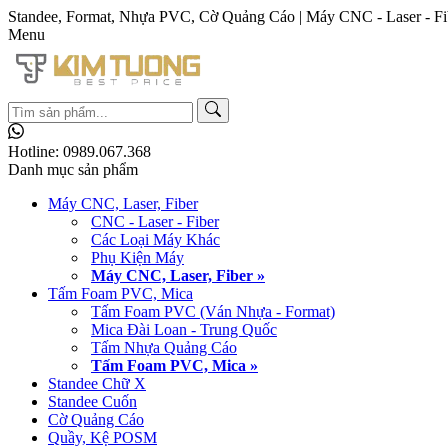
Standee, Format, Nhựa PVC, Cờ Quảng Cáo | Máy CNC - Laser - Fi
Menu
Hotline:
0989.067.368
Danh mục sản phẩm
Máy CNC, Laser, Fiber
CNC - Laser - Fiber
Các Loại Máy Khác
Phụ Kiện Máy
Máy CNC, Laser, Fiber »
Tấm Foam PVC, Mica
Tấm Foam PVC (Ván Nhựa - Format)
Mica Đài Loan - Trung Quốc
Tấm Nhựa Quảng Cáo
Tấm Foam PVC, Mica »
Standee Chữ X
Standee Cuốn
Cờ Quảng Cáo
Quầy, Kệ POSM