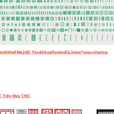
/1IYrtxmH0wEMe2dD-Ykcd0AudAyokojGL/view?usp=sharing
VC Trên Máy CNC