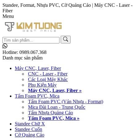
Standee, Format, Nhựa PVC, Cờ Quảng Cáo | Máy CNC - Laser -
Fiber
Menu
Hotline:
0989.067.368
Danh mục sản phẩm
Máy CNC, Laser, Fiber
CNC - Laser - Fiber
Các Loại Máy Khác
Phụ Kiện Máy
Máy CNC, Laser, Fiber »
Tấm Foam PVC, Mica
Tấm Foam PVC (Ván Nhựa - Format)
Mica Đài Loan - Trung Quốc
Tấm Nhựa Quảng Cáo
Tấm Foam PVC, Mica »
Standee Chữ X
Standee Cuốn
Cờ Quảng Cáo