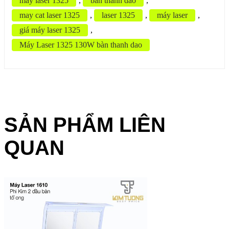
may laser 1325
,
ban thanh dao
,
may cat laser 1325
,
laser 1325
,
máy laser
,
giá máy laser 1325
,
Máy Laser 1325 130W bàn thanh dao
SẢN PHẨM LIÊN
QUAN