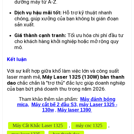
dưỡng máy từ A-Z.
Dịch vụ hậu mãi tốt:
Hỗ trợ kỹ thuật nhanh
chóng, giúp xưởng của bạn không bị gián đoạn
sản xuất.
Giá thành cạnh tranh:
Tối ưu hóa chi phí đầu tư
cho khách hàng khởi nghiệp hoặc mở rộng quy
mô.
Kết luận
Với sự kết hợp giữa khổ làm việc lớn và công suất
laser mạnh mẽ,
Máy Laser 1325 (130W) bàn thanh
dao
chắc chắn là "trợ thủ" đắc lực giúp doanh nghiệp
của bạn bứt phá doanh thu trong năm 2026.
Tham khảo thêm sản phẩm:
Máy đánh bóng
mica,
Máy cắt bế 2 đầu S3,
máy Laser 1325 -
130w
,
Máy laser 1390
Máy Cắt Khắc Laser 1325
,
máy cnc 1325
,