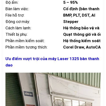
Độ ẩm:
5 – 95%
Bàn làm việc:
Cố định (bàn thanh da
File hỗ trợ:
BMP, PLT, DST, AI
Động cơ máy:
Stepper
Cách làm lạnh:
Hệ thống bảo vệ và l
Thiết bị phụ:
Quạt thông gió và ống 
Phần mềm kiểm soát:
Hệ thống kiểm soát D
Phần mềm tương thích:
Corel Draw, AutoCAD,
Ưu điểm vượt trội của máy Laser 1325 bàn thanh
dao