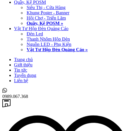
Quầy, Kệ POSM
Siêu Thị - Cửa Hàng
Khung Poster - Banner
Hội Chợ - Triển Lãm
Quầy, Kệ POSM »
Vật Tư Hộp Đèn Quảng Cáo
Đèn Led
Thanh Nhôm Hộp Đèn
Nguồn LED - Phụ Kiện
Vật Tư Hộp Đèn Quảng Cáo »
Trang chủ
Giới thiệu
Tin tức
Tuyển dụng
Liên hệ
0989.067.368