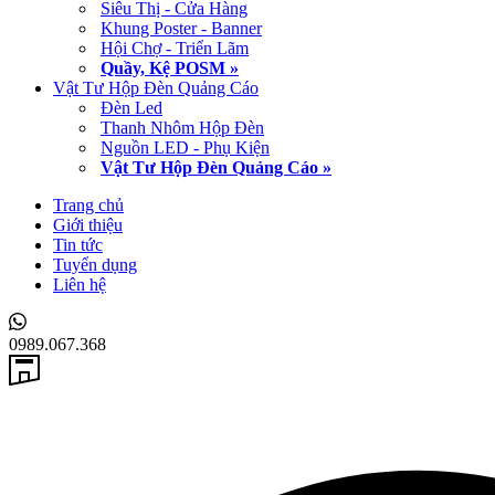
Siêu Thị - Cửa Hàng
Khung Poster - Banner
Hội Chợ - Triển Lãm
Quầy, Kệ POSM »
Vật Tư Hộp Đèn Quảng Cáo
Đèn Led
Thanh Nhôm Hộp Đèn
Nguồn LED - Phụ Kiện
Vật Tư Hộp Đèn Quảng Cáo »
Trang chủ
Giới thiệu
Tin tức
Tuyển dụng
Liên hệ
0989.067.368