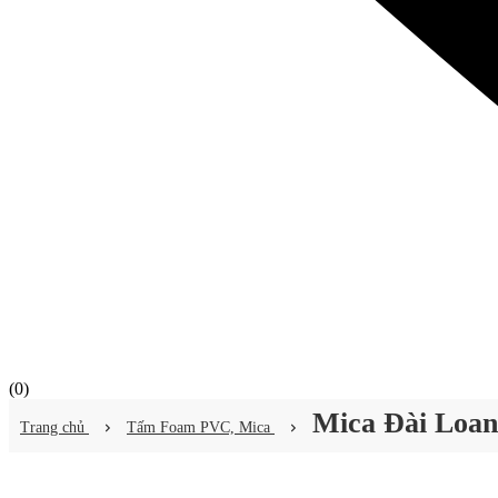
(
0
)
Mica Đài Loan
Trang chủ
Tấm Foam PVC, Mica