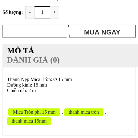
Số lượng:
-
+
THÊM VÀO GIỎ
MUA NGAY
MÔ TẢ
ĐÁNH GIÁ (0)
Thanh Nẹp Mica Tròn: Ø 15 mm
Đường kính: 15 mm
Chiều dài: 2 m
Mica Tròn phi 15 mm
,
thanh mica tròn
,
thanh mica 15mm