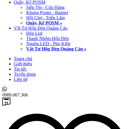
Quầy, Kệ POSM
Siêu Thị - Cửa Hàng
Khung Poster - Banner
Hội Chợ - Triển Lãm
Quầy, Kệ POSM »
Vật Tư Hộp Đèn Quảng Cáo
Đèn Led
Thanh Nhôm Hộp Đèn
Nguồn LED - Phụ Kiện
Vật Tư Hộp Đèn Quảng Cáo »
Trang chủ
Giới thiệu
Tin tức
Tuyển dụng
Liên hệ
0989.067.368