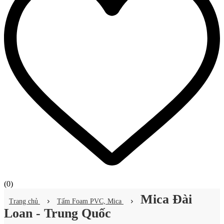
(
0
)
Mica Đài
Trang chủ
Tấm Foam PVC, Mica
Loan - Trung Quốc