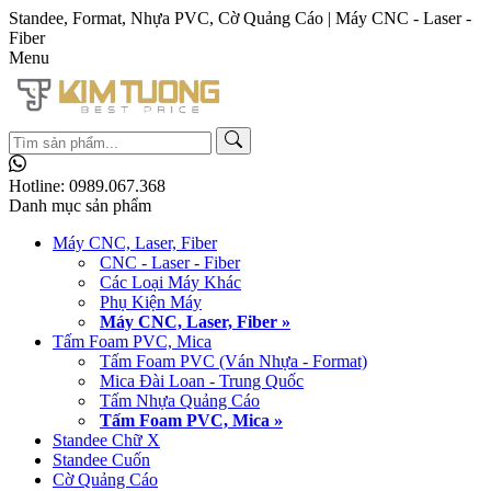
Standee, Format, Nhựa PVC, Cờ Quảng Cáo | Máy CNC - Laser -
Fiber
Menu
Hotline:
0989.067.368
Danh mục sản phẩm
Máy CNC, Laser, Fiber
CNC - Laser - Fiber
Các Loại Máy Khác
Phụ Kiện Máy
Máy CNC, Laser, Fiber »
Tấm Foam PVC, Mica
Tấm Foam PVC (Ván Nhựa - Format)
Mica Đài Loan - Trung Quốc
Tấm Nhựa Quảng Cáo
Tấm Foam PVC, Mica »
Standee Chữ X
Standee Cuốn
Cờ Quảng Cáo