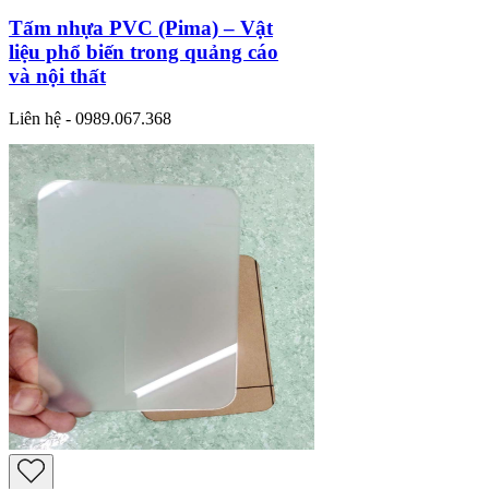
Tấm nhựa PVC (Pima) – Vật
liệu phổ biến trong quảng cáo
và nội thất
Liên hệ - 0989.067.368