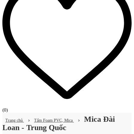
(
0
)
Mica Đài
Trang chủ
Tấm Foam PVC, Mica
Loan - Trung Quốc