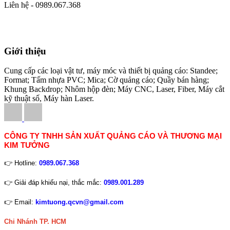
Liên hệ - 0989.067.368
Giới thiệu
Cung cấp các loại vật tư, máy móc và thiết bị quảng cáo: Standee;
Format; Tấm nhựa PVC; Mica; Cờ quảng cáo; Quầy bán hàng;
Khung Backdrop; Nhôm hộp đèn; Máy CNC, Laser, Fiber, Máy cắt
kỹ thuật số, Máy hàn Laser.
CÔNG TY TNHH SẢN XUẤT QUẢNG CÁO VÀ THƯƠNG MẠI
KIM TƯỞNG
👉 Hotline:
0989.067.368
👉 Giải đáp khiếu nại, thắc mắc:
0989.001.289
👉 Email:
kimtuong.qcvn@gmail.com
Chi Nhánh TP. HCM