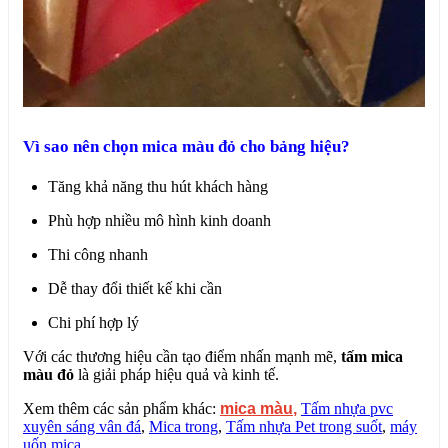
Vì sao nên chọn mica màu đỏ cho bảng hiệu?
Tăng khả năng thu hút khách hàng
Phù hợp nhiều mô hình kinh doanh
Thi công nhanh
Dễ thay đổi thiết kế khi cần
Chi phí hợp lý
Với các thương hiệu cần tạo điểm nhấn mạnh mẽ,
tấm mica
màu đỏ
là giải pháp hiệu quả và kinh tế.
Xem thêm các sản phẩm khác:
mica màu
,
Tấm nhựa pvc
xuyên sáng vân đá
,
Mica trong
,
Tấm nhựa Pet trong suốt
,
máy
uốn mica