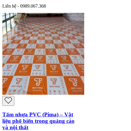
Liên hệ - 0989.067.368
Tấm nhựa PVC (Pima) – Vật
liệu phổ biến trong quảng cáo
và nội thất