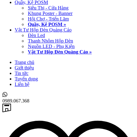
Quầy, Kệ POSM
Siêu Thị - Cửa Hàng
Khung Poster - Banner
Hội Chợ - Triển Lãm
Quầy, Kệ POSM »
Vật Tư Hộp Đèn Quảng Cáo
Đèn Led
Thanh Nhôm Hộp Đèn
Nguồn LED - Phụ Kiện
Vật Tư Hộp Đèn Quảng Cáo »
Trang chủ
Giới thiệu
Tin tức
Tuyển dụng
Liên hệ
0989.067.368