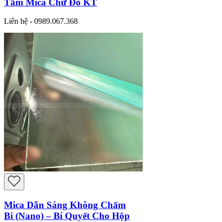
Tấm Mica Chữ Đỏ KT
Liên hệ - 0989.067.368
Mica Dẫn Sáng Không Chấm
Bi (Nano) – Bí Quyết Cho Hộp