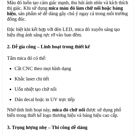
Màu đỏ luôn tạo cảm giác mạnh, thu hút ánh nhìn và kích thích
thị giác. Khi sử dụng
mica màu đỏ làm chữ nổi hoặc bảng
hiệu
, sản phẩm sẽ dễ dàng gây chú ý ngay cả trong môi trường
đông đúc.
Đặc biệt khi kết hợp với đèn LED, mica đỏ xuyên sáng tạo
hiệu ứng ánh sáng rực rỡ vào ban đêm.
2. Dễ gia công – Linh hoạt trong thiết kế
Tấm mica đỏ có thể:
Cắt CNC theo mọi hình dạng
Khắc laser chi tiết
Uốn nhiệt tạo chữ nổi
Dán decal hoặc in UV trực tiếp
Nhờ tính linh hoạt này,
mica đỏ chữ nổi
được sử dụng phổ
biến trong thiết kế logo thương hiệu và bảng hiệu cao cấp.
3. Trọng lượng nhẹ – Thi công dễ dàng