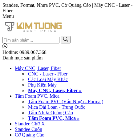
Standee, Format, Nhựa PVC, Cờ Quảng Cáo | Máy CNC - Laser -
Fiber
Menu
Hotline:
0989.067.368
Danh mục sản phẩm
Máy CNC, Laser, Fiber
CNC - Laser - Fiber
Các Loại Máy Khác
Phụ Kiện Máy
Máy CNC, Laser, Fiber »
Tấm Foam PVC, Mica
Tấm Foam PVC (Ván Nhựa - Format)
Mica Đài Loan - Trung Quốc
Tấm Nhựa Quảng Cáo
Tấm Foam PVC, Mica »
Standee Chữ X
Standee Cuốn
Cờ Quảng Cáo