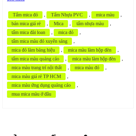
Tấm mica đỏ
,
Tấm Nhựa PVC
,
mica màu
,
bán mica giá rẻ
,
Mica
,
tấm nhựa màu
,
tấm mica đài loan
,
mica đỏ
,
tấm mica màu đỏ xuyên sáng
,
mica đỏ làm bảng hiệu
,
mica màu làm hộp đèn
,
tấm mica màu quảng cáo
,
mica màu làm hộp đèn
,
mica màu trang trí nội thất
,
mica màu đỏ
,
mica màu giá rẻ TP HCM
,
mica màu ứng dụng quảng cáo
,
mua mica màu ở đâu