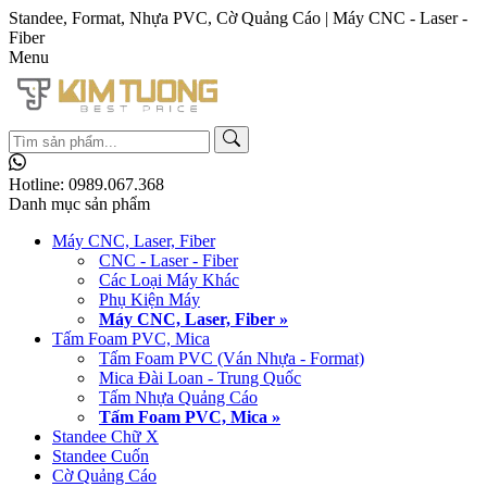
Standee, Format, Nhựa PVC, Cờ Quảng Cáo | Máy CNC - Laser -
Fiber
Menu
Hotline:
0989.067.368
Danh mục sản phẩm
Máy CNC, Laser, Fiber
CNC - Laser - Fiber
Các Loại Máy Khác
Phụ Kiện Máy
Máy CNC, Laser, Fiber »
Tấm Foam PVC, Mica
Tấm Foam PVC (Ván Nhựa - Format)
Mica Đài Loan - Trung Quốc
Tấm Nhựa Quảng Cáo
Tấm Foam PVC, Mica »
Standee Chữ X
Standee Cuốn
Cờ Quảng Cáo