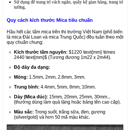
Sử dụng để trang trí vách ngăn, quầy kệ gian hàng, trang trí
tường.
Quy cách kích thước Mica tiêu chuẩn
Hầu hết các tấm mica trên thị trường Việt Nam (phổ biến
là mica Đài Loan và mica Trung Quốc) đều tuân theo một
quy chuẩn chung:
Kích thước tấm nguyên:
$1220 \text{mm} \times
2440 \text{mm}$
(Tương đương 1m22 x 2m44).
Độ dày đa dạng:
Mỏng:
1.5mm, 2mm, 2.8mm, 3mm.
Trung bình:
4.4mm, 5mm, 8mm, 10mm.
Dày (Mica đúc):
15mm, 20mm, 25mm, 30mm...
(thường dùng làm quà tặng hoặc bảng tên cao cấp).
Màu sắc:
Trong suốt, trắng sữa, đen, gương
(silver/gold) và hơn 50 mã màu khác.