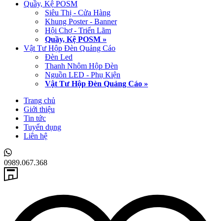
Quầy, Kệ POSM
Siêu Thị - Cửa Hàng
Khung Poster - Banner
Hội Chợ - Triển Lãm
Quầy, Kệ POSM »
Vật Tư Hộp Đèn Quảng Cáo
Đèn Led
Thanh Nhôm Hộp Đèn
Nguồn LED - Phụ Kiện
Vật Tư Hộp Đèn Quảng Cáo »
Trang chủ
Giới thiệu
Tin tức
Tuyển dụng
Liên hệ
0989.067.368