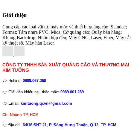
Giới thiệu
Cung cấp các loại vật tư, máy móc và thiết bị quảng cáo: Standee;
Format; Tấm nhựa PVC; Mica; Cờ quảng cáo; Quầy bán hàng;
Khung Backdrop; Nhôm hộp đèn; Máy CNC, Laser, Fiber, Máy cắt
kỹ thuật số, Máy hàn Laser.
CÔNG TY TNHH SẢN XUẤT QUẢNG CÁO VÀ THƯƠNG MẠI
KIM TƯỞNG
👉 Hotline:
0989.067.368
👉 Giải đáp khiếu nại, thắc mắc:
0989.001.289
👉 Email:
kimtuong.qcvn@gmail.com
Chi Nhánh TP. HCM
👉 Địa chỉ:
64/16 ĐHT 21, P. Đông Hưng Thuận, Q.12, TP. HCM