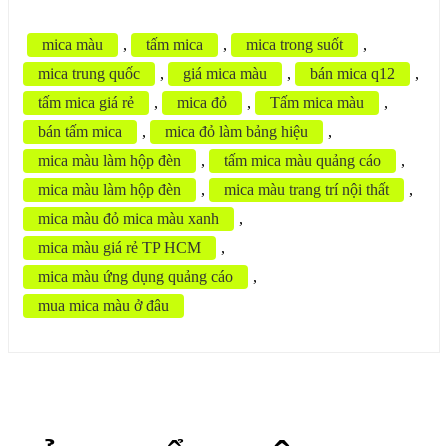
mica màu
,
tấm mica
,
mica trong suốt
,
mica trung quốc
,
giá mica màu
,
bán mica q12
,
tấm mica giá rẻ
,
mica đỏ
,
Tấm mica màu
,
bán tấm mica
,
mica đỏ làm bảng hiệu
,
mica màu làm hộp đèn
,
tấm mica màu quảng cáo
,
mica màu làm hộp đèn
,
mica màu trang trí nội thất
,
mica màu đỏ mica màu xanh
,
mica màu giá rẻ TP HCM
,
mica màu ứng dụng quảng cáo
,
mua mica màu ở đâu