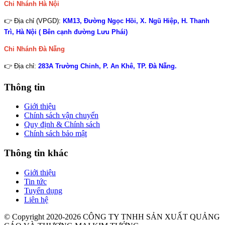
Chi Nhánh Hà Nội
👉 Địa chỉ (VPGD):
KM13, Đường Ngọc Hồi, X. Ngũ Hiệp, H. Thanh
Trì, Hà Nội ( Bên cạnh đường Lưu Phái)
Chi Nhánh
Đà Nẵng
👉 Địa chỉ:
283A Trường Chinh, P. An Khê, TP. Đà Nẵng.
Thông tin
Giới thiệu
Chính sách vận chuyển
Quy định & Chính sách
Chính sách bảo mật
Thông tin khác
Giới thiệu
Tin tức
Tuyển dụng
Liên hệ
© Copyright 2020-2026 CÔNG TY TNHH SẢN XUẤT QUẢNG