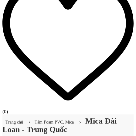
(
0
)
Mica Đài
Trang chủ
Tấm Foam PVC, Mica
Loan - Trung Quốc