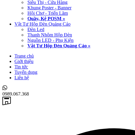
Siêu Thị - Cửa Hàng
Khung Poster - Banner
Hội Chợ - Triển Lãm
Quầy, Kệ POSM »
Vật Tư Hộp Đèn Quảng Cáo
Đèn Led
Thanh Nhôm Hộp Đèn
Nguồn LED - Phụ Kiện
Vật Tư Hộp Đèn Quảng Cáo »
Trang chủ
Giới thiệu
Tin tức
Tuyển dụng
Liên hệ
0989.067.368