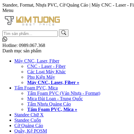
Standee, Format, Nhựa PVC, Cờ Quảng Cáo | Máy CNC - Laser - Fi
Menu
Hotline:
0989.067.368
Danh mục sản phẩm
Máy CNC, Laser, Fiber
CNC - Laser - Fiber
Các Loại Máy Khác
Phụ Kiện Máy
Máy CNC, Laser, Fiber »
Tấm Foam PVC, Mica
Tấm Foam PVC (Ván Nhựa - Format)
Mica Đài Loan - Trung Quốc
Tấm Nhựa Quảng Cáo
Tấm Foam PVC, Mica »
Standee Chữ X
Standee Cuốn
Cờ Quảng Cáo
Quầy, Kệ POSM