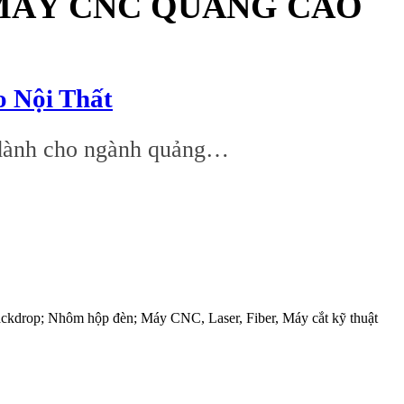
 MÁY CNC QUẢNG CÁO
 Nội Thất
5 dành cho ngành quảng…
ackdrop; Nhôm hộp đèn; Máy CNC, Laser, Fiber, Máy cắt kỹ thuật