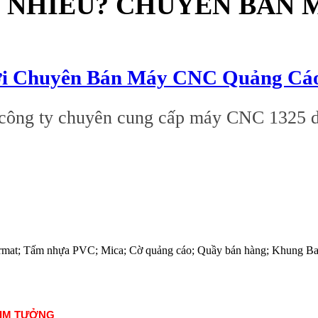
O NHIÊU? CHUYÊN BÁN
ơi Chuyên Bán Máy CNC Quảng Cáo
các công ty chuyên cung cấp máy CNC 132
; Format; Tấm nhựa PVC; Mica; Cờ quảng cáo; Quầy bán hàng; Khung B
KIM TƯỞNG