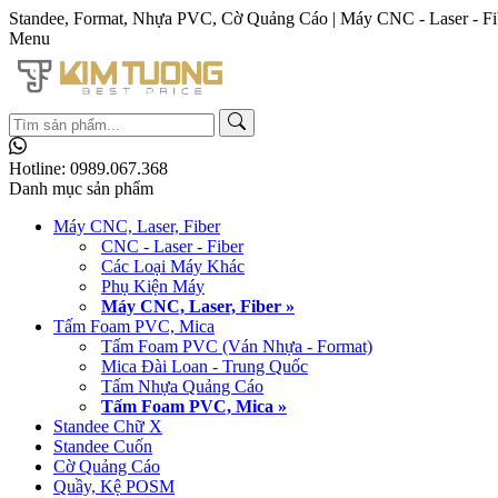
Standee, Format, Nhựa PVC, Cờ Quảng Cáo | Máy CNC - Laser - Fi
Menu
Hotline:
0989.067.368
Danh mục sản phẩm
Máy CNC, Laser, Fiber
CNC - Laser - Fiber
Các Loại Máy Khác
Phụ Kiện Máy
Máy CNC, Laser, Fiber »
Tấm Foam PVC, Mica
Tấm Foam PVC (Ván Nhựa - Format)
Mica Đài Loan - Trung Quốc
Tấm Nhựa Quảng Cáo
Tấm Foam PVC, Mica »
Standee Chữ X
Standee Cuốn
Cờ Quảng Cáo
Quầy, Kệ POSM