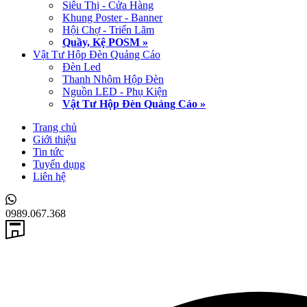
Siêu Thị - Cửa Hàng
Khung Poster - Banner
Hội Chợ - Triển Lãm
Quầy, Kệ POSM »
Vật Tư Hộp Đèn Quảng Cáo
Đèn Led
Thanh Nhôm Hộp Đèn
Nguồn LED - Phụ Kiện
Vật Tư Hộp Đèn Quảng Cáo »
Trang chủ
Giới thiệu
Tin tức
Tuyển dụng
Liên hệ
0989.067.368