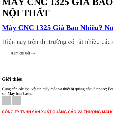
MÁY CNC 1325 GIÁ BA
NỘI THẤT
21/12/2020
Máy CNC 1325 Giá Bao Nhiêu? N
Hiện nay trên thị trường có rất nhiều 
Xem chi tiết
Giới thiệu
Cung cấp các loại vật tư, máy móc và thiết bị quảng cáo: Standee
số, Máy hàn Laser.
CÔNG TY TNHH SẢN XUẤT QUẢNG CÁO VÀ THƯƠNG MẠI 