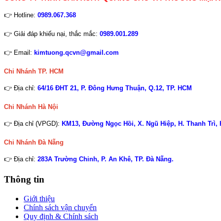
👉 Hotline:
0989.067.368
👉 Giải đáp khiếu nại, thắc mắc:
0989.001.289
👉 Email:
kimtuong.qcvn@gmail.com
Chi Nhánh TP. HCM
👉 Địa chỉ:
64/16 ĐHT 21, P. Đông Hưng Thuận, Q.12, TP. HCM
Chi Nhánh Hà Nội
👉 Địa chỉ (VPGD):
KM13, Đường Ngọc Hồi, X. Ngũ Hiệp, H. Thanh Trì,
Chi Nhánh
Đà Nẵng
👉 Địa chỉ:
283A Trường Chinh, P. An Khê, TP. Đà Nẵng.
Thông tin
Giới thiệu
Chính sách vận chuyển
Quy định & Chính sách