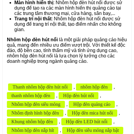
Màn hình hiển thị
: Nhôm hộp đèn hút nổi được sử
dụng để tạo ra các màn hình hiển thị quảng cáo tại
các trung tâm thương mại, cửa hàng, sân bay,...
Trang trí nội thất
: Nhôm hộp đèn hút nổi được sử
dụng để trang trí nội thất, tạo điểm nhấn cho không
gian.
Nhôm hộp đèn hút nổi
là một giải pháp quảng cáo hiệu
quả, mang đến nhiều ưu điểm vượt trội. Với thiết kế độc
đáo, độ bền cao, tính thẩm mỹ và tính ứng dụng cao,
nhôm hộp đèn hút nổi là lựa chọn lý tưởng cho các
doanh nghiệp trong ngành quảng cáo.
Thanh nhôm hộp đèn hút nổi
,
nhôm hộp đèn
,
thanh nhôm hộp đèn
,
Hộp đèn hút nổi
,
Nhôm hộp đèn siêu mỏng
,
Hộp đèn quảng cáo
,
Nhôm định hình hộp đèn
,
Hộp đèn mica hút nổi
,
Khung nhôm hộp đèn
,
Hộp đèn LED hút nổi
,
Nhôm hộp đèn nắp hít
,
Hộp đèn siêu mỏng nắp bật