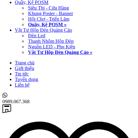
Quầy, Kệ POSM
Siêu Thị - Cửa Hàng
Khung Poster - Banner
Hội Chợ - Triển Lãm
Quầy, Kệ POSM »
Vật Tư Hộp Đèn Quảng Cáo
Đèn Led
Thanh Nhôm Hộp Đèn
Nguồn LED - Phụ Kiện
Vật Tư Hộp Đèn Quảng Cáo »
Trang chủ
Giới thiệu
Tin tức
Tuyển dụng
Liên hệ
0989.067.368