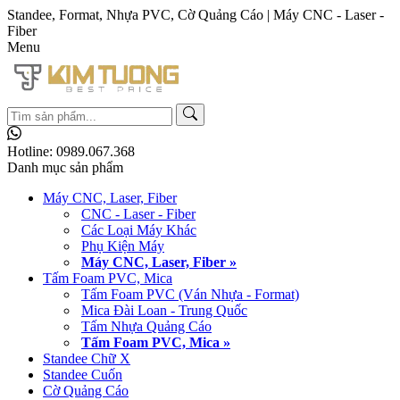
Standee, Format, Nhựa PVC, Cờ Quảng Cáo | Máy CNC - Laser -
Fiber
Menu
Hotline:
0989.067.368
Danh mục sản phẩm
Máy CNC, Laser, Fiber
CNC - Laser - Fiber
Các Loại Máy Khác
Phụ Kiện Máy
Máy CNC, Laser, Fiber »
Tấm Foam PVC, Mica
Tấm Foam PVC (Ván Nhựa - Format)
Mica Đài Loan - Trung Quốc
Tấm Nhựa Quảng Cáo
Tấm Foam PVC, Mica »
Standee Chữ X
Standee Cuốn
Cờ Quảng Cáo