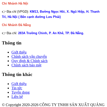
Chi Nhánh Hà Nội
👉 Địa chỉ (VPGD):
KM13, Đường Ngọc Hồi, X. Ngũ Hiệp, H. Thanh
Trì, Hà Nội ( Bên cạnh đường Lưu Phái)
Chi Nhánh
Đà Nẵng
👉 Địa chỉ:
283A Trường Chinh, P. An Khê, TP. Đà Nẵng.
Thông tin
Giới thiệu
Chính sách vận chuyển
Quy định & Chính sách
Chính sách bảo mật
Thông tin khác
Giới thiệu
Tin tức
Tuyển dụng
Liên hệ
© Copyright 2020-2026 CÔNG TY TNHH SẢN XUẤT QUẢNG