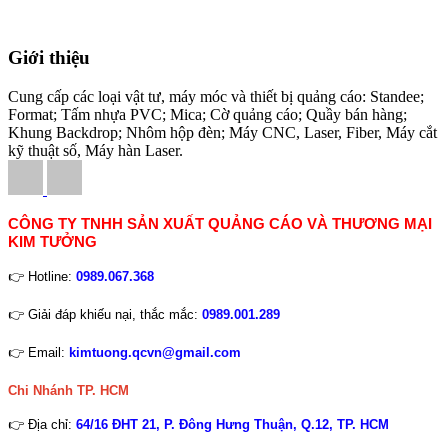
Giới thiệu
Cung cấp các loại vật tư, máy móc và thiết bị quảng cáo: Standee;
Format; Tấm nhựa PVC; Mica; Cờ quảng cáo; Quầy bán hàng;
Khung Backdrop; Nhôm hộp đèn; Máy CNC, Laser, Fiber, Máy cắt
kỹ thuật số, Máy hàn Laser.
CÔNG TY TNHH SẢN XUẤT QUẢNG CÁO VÀ THƯƠNG MẠI
KIM TƯỞNG
👉 Hotline:
0989.067.368
👉 Giải đáp khiếu nại, thắc mắc:
0989.001.289
👉 Email:
kimtuong.qcvn@gmail.com
Chi Nhánh TP. HCM
👉 Địa chỉ:
64/16 ĐHT 21, P. Đông Hưng Thuận, Q.12, TP. HCM