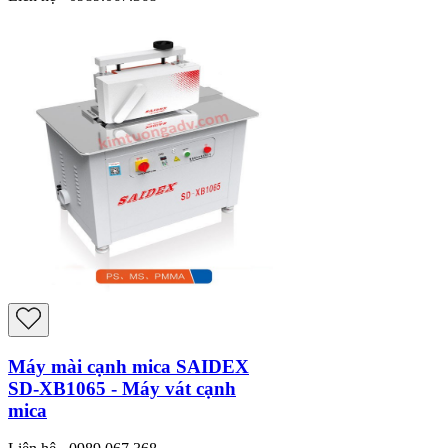
Máy mài cạnh mica SAIDEX
SD-XB1065 - Máy vát cạnh
mica