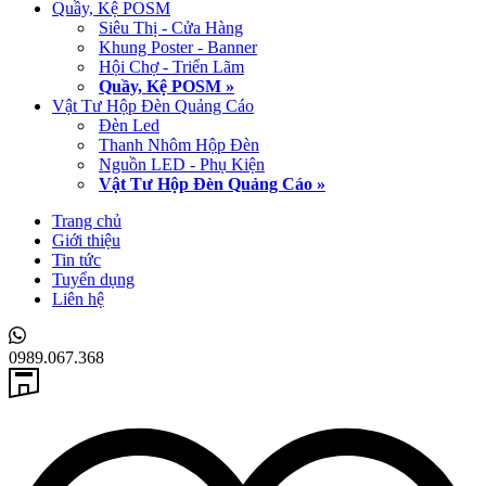
Quầy, Kệ POSM
Siêu Thị - Cửa Hàng
Khung Poster - Banner
Hội Chợ - Triển Lãm
Quầy, Kệ POSM »
Vật Tư Hộp Đèn Quảng Cáo
Đèn Led
Thanh Nhôm Hộp Đèn
Nguồn LED - Phụ Kiện
Vật Tư Hộp Đèn Quảng Cáo »
Trang chủ
Giới thiệu
Tin tức
Tuyển dụng
Liên hệ
0989.067.368