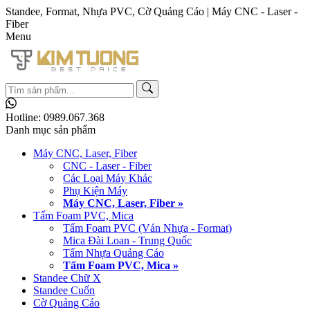
Standee, Format, Nhựa PVC, Cờ Quảng Cáo | Máy CNC - Laser -
Fiber
Menu
Hotline:
0989.067.368
Danh mục sản phẩm
Máy CNC, Laser, Fiber
CNC - Laser - Fiber
Các Loại Máy Khác
Phụ Kiện Máy
Máy CNC, Laser, Fiber »
Tấm Foam PVC, Mica
Tấm Foam PVC (Ván Nhựa - Format)
Mica Đài Loan - Trung Quốc
Tấm Nhựa Quảng Cáo
Tấm Foam PVC, Mica »
Standee Chữ X
Standee Cuốn
Cờ Quảng Cáo