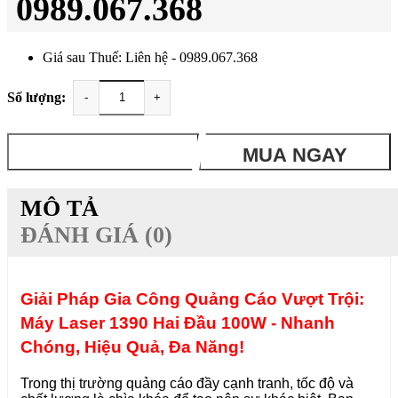
0989.067.368
Giá sau Thuế: Liên hệ - 0989.067.368
Số lượng:
-
+
THÊM VÀO GIỎ
MUA NGAY
MÔ TẢ
ĐÁNH GIÁ (0)
Giải Pháp Gia Công Quảng Cáo Vượt Trội:
Máy Laser 1390 Hai Đầu 100W - Nhanh
Chóng, Hiệu Quả, Đa Năng!
Trong thị trường quảng cáo đầy cạnh tranh, tốc độ và