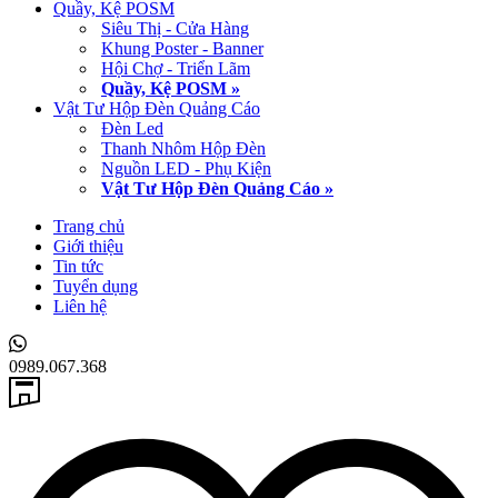
Quầy, Kệ POSM
Siêu Thị - Cửa Hàng
Khung Poster - Banner
Hội Chợ - Triển Lãm
Quầy, Kệ POSM »
Vật Tư Hộp Đèn Quảng Cáo
Đèn Led
Thanh Nhôm Hộp Đèn
Nguồn LED - Phụ Kiện
Vật Tư Hộp Đèn Quảng Cáo »
Trang chủ
Giới thiệu
Tin tức
Tuyển dụng
Liên hệ
0989.067.368