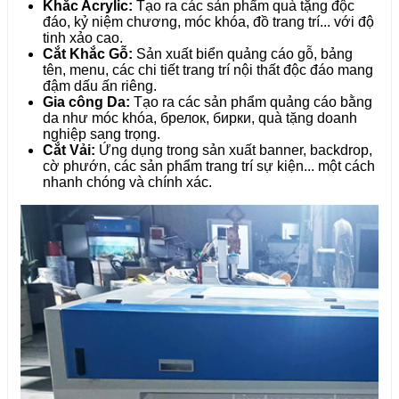
Khắc Acrylic:
Tạo ra các sản phẩm quà tặng độc
đáo, kỷ niệm chương, móc khóa, đồ trang trí... với độ
tinh xảo cao.
Cắt Khắc Gỗ:
Sản xuất biển quảng cáo gỗ, bảng
tên, menu, các chi tiết trang trí nội thất độc đáo mang
đậm dấu ấn riêng.
Gia công Da:
Tạo ra các sản phẩm quảng cáo bằng
da như móc khóa, брелок, бирки, quà tặng doanh
nghiệp sang trọng.
Cắt Vải:
Ứng dụng trong sản xuất banner, backdrop,
cờ phướn, các sản phẩm trang trí sự kiện... một cách
nhanh chóng và chính xác.