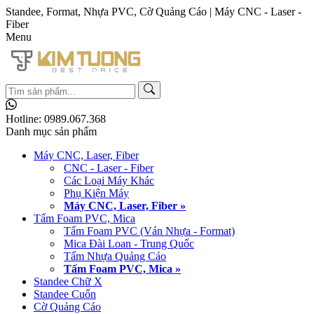
Standee, Format, Nhựa PVC, Cờ Quảng Cáo | Máy CNC - Laser -
Fiber
Menu
Hotline:
0989.067.368
Danh mục sản phẩm
Máy CNC, Laser, Fiber
CNC - Laser - Fiber
Các Loại Máy Khác
Phụ Kiện Máy
Máy CNC, Laser, Fiber »
Tấm Foam PVC, Mica
Tấm Foam PVC (Ván Nhựa - Format)
Mica Đài Loan - Trung Quốc
Tấm Nhựa Quảng Cáo
Tấm Foam PVC, Mica »
Standee Chữ X
Standee Cuốn
Cờ Quảng Cáo