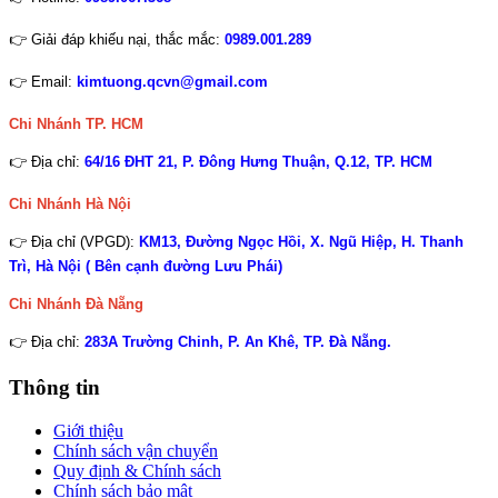
👉 Giải đáp khiếu nại, thắc mắc:
0989.001.289
👉 Email:
kimtuong.qcvn@gmail.com
Chi Nhánh TP. HCM
👉 Địa chỉ:
64/16 ĐHT 21, P. Đông Hưng Thuận, Q.12, TP. HCM
Chi Nhánh Hà Nội
👉 Địa chỉ (VPGD):
KM13, Đường Ngọc Hồi, X. Ngũ Hiệp, H. Thanh
Trì, Hà Nội ( Bên cạnh đường Lưu Phái)
Chi Nhánh
Đà Nẵng
👉 Địa chỉ:
283A Trường Chinh, P. An Khê, TP. Đà Nẵng.
Thông tin
Giới thiệu
Chính sách vận chuyển
Quy định & Chính sách
Chính sách bảo mật