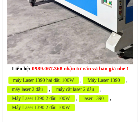
Liên hệ:
0989.067.368 nhận tư vấn và báo giá nhé !
máy Laser 1390 hai đầu 100W
,
Máy Laser 1390
,
máy laser 2 đầu
,
máy cắt laser 2 đầu
,
Máy Laser 1390 2 đầu 100W
,
laser 1390
,
Máy Laser 1390 2 đầu 100W