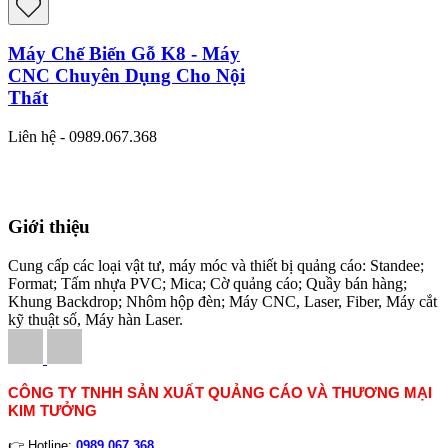
Máy Chế Biến Gỗ K8 - Máy
CNC Chuyên Dụng Cho Nội
Thất
Liên hệ - 0989.067.368
Giới thiệu
Cung cấp các loại vật tư, máy móc và thiết bị quảng cáo: Standee;
Format; Tấm nhựa PVC; Mica; Cờ quảng cáo; Quầy bán hàng;
Khung Backdrop; Nhôm hộp đèn; Máy CNC, Laser, Fiber, Máy cắt
kỹ thuật số, Máy hàn Laser.
CÔNG TY TNHH SẢN XUẤT QUẢNG CÁO VÀ THƯƠNG MẠI
KIM TƯỞNG
👉 Hotline:
0989.067.368