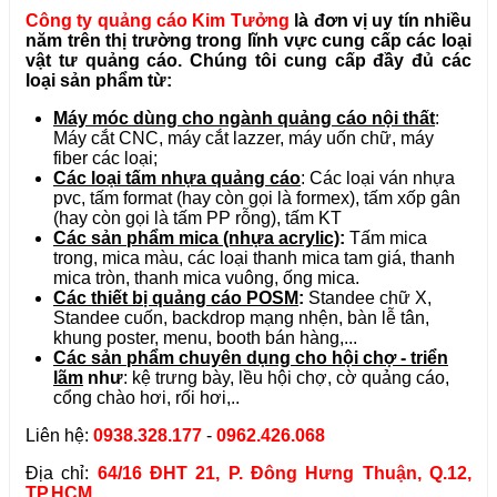
Công ty quảng cáo Kim Tưởng
là đơn vị uy tín nhiều
năm trên thị trường trong lĩnh vực cung cấp các loại
vật tư quảng cáo. Chúng tôi cung cấp đầy đủ các
loại sản phẩm từ:
Máy móc dùng cho ngành quảng cáo nội thất
:
Máy cắt CNC, máy cắt lazzer, máy uốn chữ, máy
fiber các loại;
Các loại tấm nhựa quảng cáo
: Các loại ván nhựa
pvc, tấm format (hay còn gọi là formex), tấm xốp gân
(hay còn gọi là tấm PP rỗng), tấm KT
Các sản phẩm mica (nhựa acrylic)
:
Tấm mica
trong, mica màu, các loại thanh mica tam giá, thanh
mica tròn, thanh mica vuông, ống mica.
Các thiết bị quảng cáo POSM
:
Standee chữ X,
Standee cuốn, backdrop mạng nhện, bàn lễ tân,
khung poster, menu, booth bán hàng,...
Các sản phẩm chuyên dụng cho hội chợ - triển
lãm
như
: kệ trưng bày, lều hội chợ, cờ quảng cáo,
cổng chào hơi, rối hơi,..
Liên hệ:
0938.328.177
-
0962.426.068
Địa chỉ:
64/16 ĐHT 21, P. Đông Hưng Thuận, Q.12,
TP.HCM.