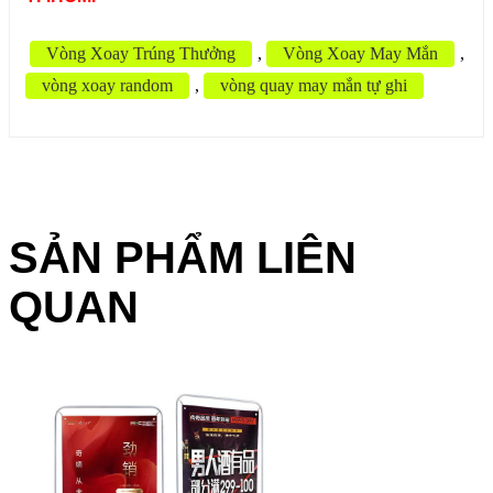
Vòng Xoay Trúng Thưởng
,
Vòng Xoay May Mắn
,
vòng xoay random
,
vòng quay may mắn tự ghi
SẢN PHẨM LIÊN
QUAN