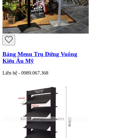
Bảng Menu Trụ Đứng Vuông
Kiểu Âu Mỹ
Liên hệ - 0989.067.368