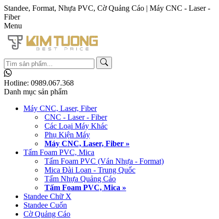
Standee, Format, Nhựa PVC, Cờ Quảng Cáo | Máy CNC - Laser -
Fiber
Menu
Hotline:
0989.067.368
Danh mục sản phẩm
Máy CNC, Laser, Fiber
CNC - Laser - Fiber
Các Loại Máy Khác
Phụ Kiện Máy
Máy CNC, Laser, Fiber »
Tấm Foam PVC, Mica
Tấm Foam PVC (Ván Nhựa - Format)
Mica Đài Loan - Trung Quốc
Tấm Nhựa Quảng Cáo
Tấm Foam PVC, Mica »
Standee Chữ X
Standee Cuốn
Cờ Quảng Cáo