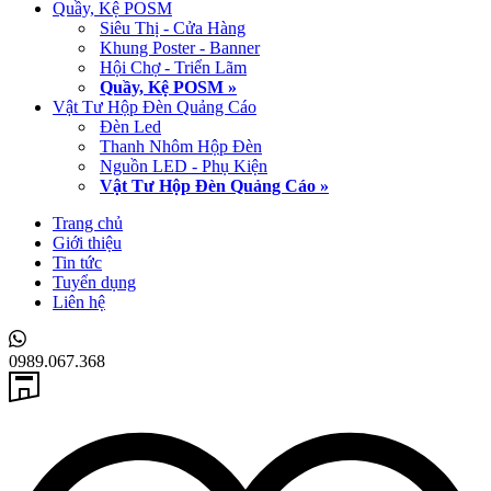
Quầy, Kệ POSM
Siêu Thị - Cửa Hàng
Khung Poster - Banner
Hội Chợ - Triển Lãm
Quầy, Kệ POSM »
Vật Tư Hộp Đèn Quảng Cáo
Đèn Led
Thanh Nhôm Hộp Đèn
Nguồn LED - Phụ Kiện
Vật Tư Hộp Đèn Quảng Cáo »
Trang chủ
Giới thiệu
Tin tức
Tuyển dụng
Liên hệ
0989.067.368