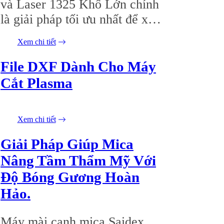
và Laser 1325 Khổ Lớn chính
là giải pháp tối ưu nhất để xử
lý mọi đơn hàng từ dễ đến
Xem chi tiết
23/05/2026
khó một cách nhanh chóng và
hoàn hảo.
File DXF Dành Cho Máy
Cắt Plasma
Xem chi tiết
21/05/2026
Giải Pháp Giúp Mica
Nâng Tầm Thẩm Mỹ Với
Độ Bóng Gương Hoàn
Hảo.
Máy mài cạnh mica Saidex