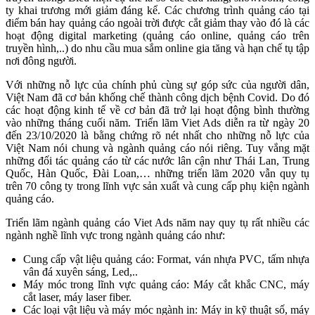
ty khai trương mới giảm đáng kể. Các chương trình quảng cáo tại
điểm bán hay quảng cáo ngoài trời được cắt giảm thay vào đó là các
hoạt động digital marketing (quảng cáo online, quảng cáo trên
truyền hình,..) do nhu cầu mua sắm online gia tăng và hạn chế tụ tập
nơi đông người.
Với những nỗ lực của chính phủ cùng sự góp sức của người dân,
Việt Nam đã cơ bản khống chế thành công dịch bệnh Covid. Do đó
các hoạt động kinh tế về cơ bản đã trở lại hoạt động bình thường
vào những tháng cuối năm. Triển lãm Viet Ads diễn ra từ ngày 20
đến 23/10/2020 là bằng chứng rõ nét nhất cho những nỗ lực của
Việt Nam nói chung và ngành quảng cáo nói riêng. Tuy vắng mặt
những đối tác quảng cáo từ các nước lân cận như Thái Lan, Trung
Quốc, Hàn Quốc, Đài Loan,… những triển lãm 2020 vẫn quy tụ
trên 70 công ty trong lĩnh vực sản xuất và cung cấp phụ kiện ngành
quảng cáo.
Triển lãm ngành quảng cáo Viet Ads năm nay quy tụ rất nhiều các
ngành nghề lĩnh vực trong ngành quảng cáo như:
Cung cấp vật liệu quảng cáo: Format, ván nhựa PVC, tấm nhựa
vân đá xuyên sáng, Led,..
Máy móc trong lĩnh vực quảng cáo: Máy cắt khắc CNC, máy
cắt laser, máy laser fiber.
Các loại vật liệu và máy móc ngành in: Máy in kỹ thuật số, máy