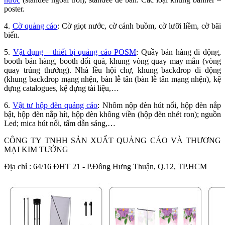
poster.
4.
Cờ quảng cáo
: Cờ giọt nước, cờ cánh buồm, cờ lưỡi liềm, cờ bãi
biển.
5.
Vật dụng – thiết bị quảng cáo POSM
: Quầy bán hàng di động,
booth bán hàng, booth đổi quà, khung vòng quay may mắn (vòng
quay trúng thưởng). Nhà lều hội chợ, khung backdrop di động
(khung backdrop mạng nhện, bàn lễ tân (bàn lễ tân mạng nhện), kệ
đựng catalogues, kệ đựng tài liệu,…
6.
Vật tư hộp đèn quảng cáo
: Nhôm nộp đèn hút nổi, hộp đèn nắp
bật, hộp đèn nắp hít, hộp đèn không viền (hộp đèn nhét ron); nguồn
Led; mica hút nổi, tấm dẫn sáng,…
CÔNG TY TNHH SẢN XUẤT QUẢNG CÁO VÀ THƯƠNG
MẠI KIM TƯỞNG
Địa chỉ : 64/16 ĐHT 21 - P.Đông Hưng Thuận, Q.12, TP.HCM