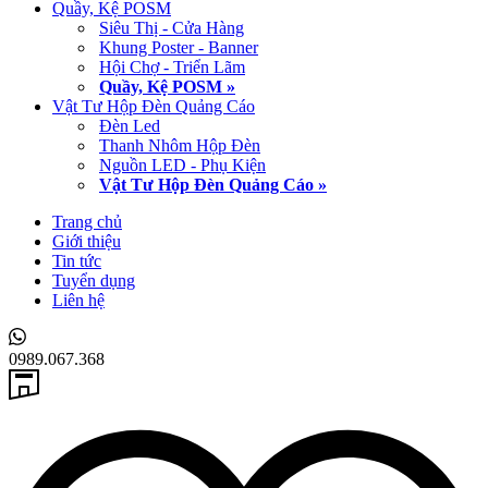
Quầy, Kệ POSM
Siêu Thị - Cửa Hàng
Khung Poster - Banner
Hội Chợ - Triển Lãm
Quầy, Kệ POSM »
Vật Tư Hộp Đèn Quảng Cáo
Đèn Led
Thanh Nhôm Hộp Đèn
Nguồn LED - Phụ Kiện
Vật Tư Hộp Đèn Quảng Cáo »
Trang chủ
Giới thiệu
Tin tức
Tuyển dụng
Liên hệ
0989.067.368