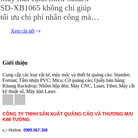
SD-XB1065 không chỉ giúp
tối ưu chi phí nhân công mà
còn khẳng định uy tín thương
Xem chi tiết
hiệu thông qua chất lượng sản
phẩm đẳng cấp, đây chính là
sự lựa chọn tối ưu nhất.
Giới thiệu
Cung cấp các loại vật tư, máy móc và thiết bị quảng cáo: Standee;
Format; Tấm nhựa PVC; Mica; Cờ quảng cáo; Quầy bán hàng;
Khung Backdrop; Nhôm hộp đèn; Máy CNC, Laser, Fiber, Máy cắt
kỹ thuật số, Máy hàn Laser.
CÔNG TY TNHH SẢN XUẤT QUẢNG CÁO VÀ THƯƠNG MẠI
KIM TƯỞNG
👉 Hotline:
0989.067.368