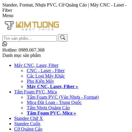
Standee, Format, Nhựa PVC, Cờ Quảng Cáo | Máy CNC - Laser -
Fiber
Menu
Hotline:
0989.067.368
Danh mục sản phẩm
Máy CNC, Laser, Fiber
CNC - Laser - Fiber
Các Loại Máy Khác
Phụ Kiện Máy
Máy CNC, Laser, Fiber »
Tấm Foam PVC, Mica
Tấm Foam PVC (Ván Nhựa - Format)
Mica Đài Loan - Trung Quốc
Tấm Nhựa Quảng Cáo
Tấm Foam PVC, Mica »
Standee Chữ X
Standee Cuốn
Cờ Quảng Cáo