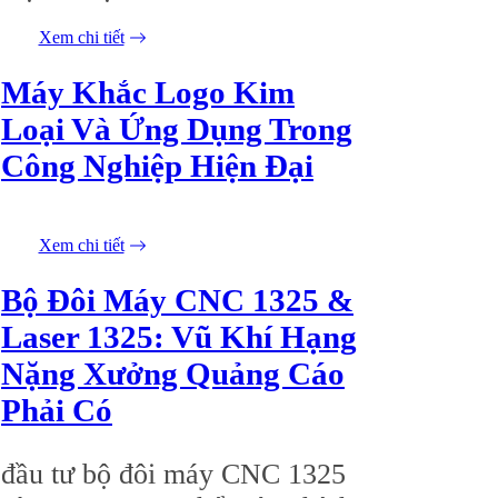
Xem chi tiết
05/06/2026
Máy Khắc Logo Kim
Loại Và Ứng Dụng Trong
Công Nghiệp Hiện Đại
Xem chi tiết
23/05/2026
Bộ Đôi Máy CNC 1325 &
Laser 1325: Vũ Khí Hạng
Nặng Xưởng Quảng Cáo
Phải Có
đầu tư bộ đôi máy CNC 1325