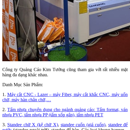
Công ty Quảng Cáo Kim Tưởng cũng tham gia với rất nhiều mặt
hàng đa dạng khác nhau.
Danh Mục Sản Phẩm:
1.
Máy cắt CNC - Lazer – máy Fiber, máy cắt khắc CNC, máy uốn
chữ, máy hàn chân chữ,…
2.
Tấm nhựa chuyên dụng cho ngành quảng cáo: Tấm format, ván
nhựa PVC, tấm nhựa PP (tấm xốp gân), tấm nhựa PET
3.
Standee chữ X (kệ chữ X)
,
standee cuốn (giá cuốn)
,
standee đế
nước
(standee ngoài trời), standee để bàn. Các loại khung banner –