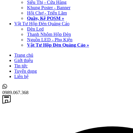
Siêu Thị - Cửa Hàng
Khung Poster - Banner
Hội Chợ - Triển Lãm
Quầy, Kệ POSM »
Vật Tư Hộp Đèn Quảng Cáo
Đèn Led
Thanh Nhôm Hộp Đèn
Nguồn LED - Phụ Kiện
Vật Tư Hộp Đèn Quảng Cáo »
Trang chủ
Giới thiệu
Tin tức
Tuyển dụng
Liên hệ
0989.067.368