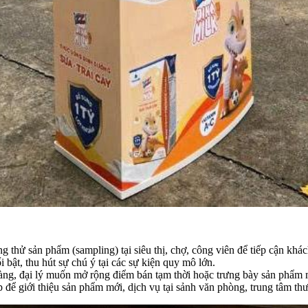
 thử sản phẩm (sampling) tại siêu thị, chợ, công viên để tiếp cận khác
bật, thu hút sự chú ý tại các sự kiện quy mô lớn.
ng, đại lý muốn mở rộng điểm bán tạm thời hoặc trưng bày sản phẩm m
để giới thiệu sản phẩm mới, dịch vụ tại sảnh văn phòng, trung tâm th