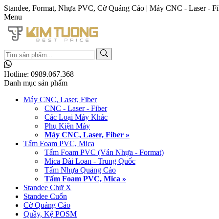
Standee, Format, Nhựa PVC, Cờ Quảng Cáo | Máy CNC - Laser - Fi
Menu
Hotline:
0989.067.368
Danh mục sản phẩm
Máy CNC, Laser, Fiber
CNC - Laser - Fiber
Các Loại Máy Khác
Phụ Kiện Máy
Máy CNC, Laser, Fiber »
Tấm Foam PVC, Mica
Tấm Foam PVC (Ván Nhựa - Format)
Mica Đài Loan - Trung Quốc
Tấm Nhựa Quảng Cáo
Tấm Foam PVC, Mica »
Standee Chữ X
Standee Cuốn
Cờ Quảng Cáo
Quầy, Kệ POSM