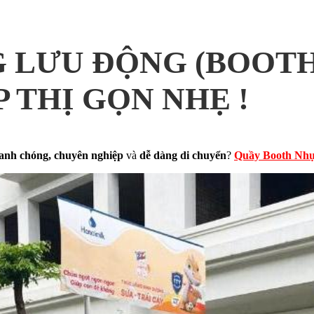
 LƯU ĐỘNG (BOOTH
P THỊ GỌN NHẸ !
anh chóng, chuyên nghiệp
và
dễ dàng di chuyển
?
Quầy Booth Nh