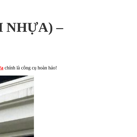
 NHỰA) –
ựa
chính là công cụ hoàn hảo!