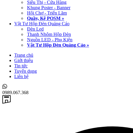
Siêu Thị - Cửa Hàng
Khung Poster - Banner
Hội Chợ - Triển Lãm
Quầy, Kệ POSM »
Vật Tư Hộp Đèn Quảng Cáo
Đèn Led
Thanh Nhôm Hộp Đèn
Nguồn LED - Phụ Kiện
Vật Tư Hộp Đèn Quảng Cáo »
Trang chủ
Giới thiệu
Tin tức
Tuyển dụng
Liên hệ
0989.067.368