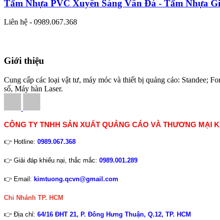
Tấm Nhựa PVC Xuyên Sáng Vân Đá - Tấm Nhựa Gi
Liên hệ - 0989.067.368
Giới thiệu
Cung cấp các loại vật tư, máy móc và thiết bị quảng cáo: Standee
số, Máy hàn Laser.
CÔNG TY TNHH SẢN XUẤT QUẢNG CÁO VÀ THƯƠNG MẠI 
👉 Hotline:
0989.067.368
👉 Giải đáp khiếu nại, thắc mắc:
0989.001.289
👉 Email:
kimtuong.qcvn@gmail.com
Chi Nhánh TP. HCM
👉 Địa chỉ:
64/16 ĐHT 21, P. Đông Hưng Thuận, Q.12, TP. HCM