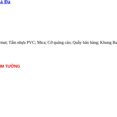
ả Đá
; Format; Tấm nhựa PVC; Mica; Cờ quảng cáo; Quầy bán hàng; Khung B
KIM TƯỞNG