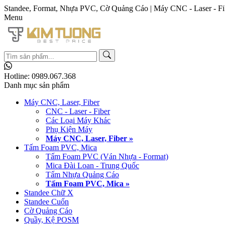
Standee, Format, Nhựa PVC, Cờ Quảng Cáo | Máy CNC - Laser - Fi
Menu
Hotline:
0989.067.368
Danh mục sản phẩm
Máy CNC, Laser, Fiber
CNC - Laser - Fiber
Các Loại Máy Khác
Phụ Kiện Máy
Máy CNC, Laser, Fiber »
Tấm Foam PVC, Mica
Tấm Foam PVC (Ván Nhựa - Format)
Mica Đài Loan - Trung Quốc
Tấm Nhựa Quảng Cáo
Tấm Foam PVC, Mica »
Standee Chữ X
Standee Cuốn
Cờ Quảng Cáo
Quầy, Kệ POSM