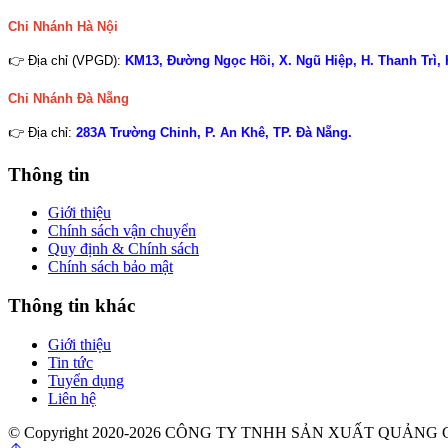
Chi Nhánh Hà Nội
👉 Địa chỉ (VPGD):
KM13, Đường Ngọc Hồi, X. Ngũ Hiệp, H. Thanh Trì,
Chi Nhánh
Đà Nẵng
👉 Địa chỉ:
283A Trường Chinh, P. An Khê, TP. Đà Nẵng.
Thông tin
Giới thiệu
Chính sách vận chuyển
Quy định & Chính sách
Chính sách bảo mật
Thông tin khác
Giới thiệu
Tin tức
Tuyển dụng
Liên hệ
© Copyright 2020-2026 CÔNG TY TNHH SẢN XUẤT QUẢN