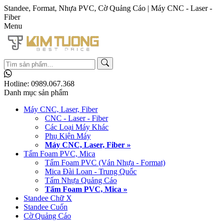
Standee, Format, Nhựa PVC, Cờ Quảng Cáo | Máy CNC - Laser -
Fiber
Menu
Hotline:
0989.067.368
Danh mục sản phẩm
Máy CNC, Laser, Fiber
CNC - Laser - Fiber
Các Loại Máy Khác
Phụ Kiện Máy
Máy CNC, Laser, Fiber »
Tấm Foam PVC, Mica
Tấm Foam PVC (Ván Nhựa - Format)
Mica Đài Loan - Trung Quốc
Tấm Nhựa Quảng Cáo
Tấm Foam PVC, Mica »
Standee Chữ X
Standee Cuốn
Cờ Quảng Cáo