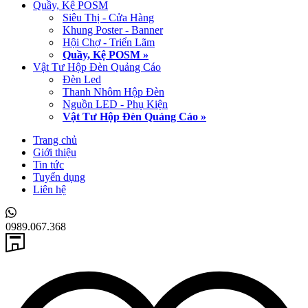
Quầy, Kệ POSM
Siêu Thị - Cửa Hàng
Khung Poster - Banner
Hội Chợ - Triển Lãm
Quầy, Kệ POSM »
Vật Tư Hộp Đèn Quảng Cáo
Đèn Led
Thanh Nhôm Hộp Đèn
Nguồn LED - Phụ Kiện
Vật Tư Hộp Đèn Quảng Cáo »
Trang chủ
Giới thiệu
Tin tức
Tuyển dụng
Liên hệ
0989.067.368