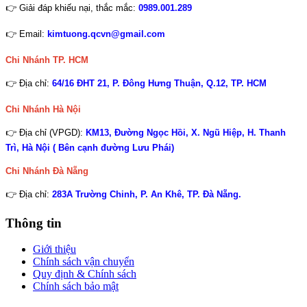
👉 Giải đáp khiếu nại, thắc mắc:
0989.001.289
👉 Email:
kimtuong.qcvn@gmail.com
Chi Nhánh TP. HCM
👉 Địa chỉ:
64/16 ĐHT 21, P. Đông Hưng Thuận, Q.12, TP. HCM
Chi Nhánh Hà Nội
👉 Địa chỉ (VPGD):
KM13, Đường Ngọc Hồi, X. Ngũ Hiệp, H. Thanh
Trì, Hà Nội ( Bên cạnh đường Lưu Phái)
Chi Nhánh
Đà Nẵng
👉 Địa chỉ:
283A Trường Chinh, P. An Khê, TP. Đà Nẵng.
Thông tin
Giới thiệu
Chính sách vận chuyển
Quy định & Chính sách
Chính sách bảo mật