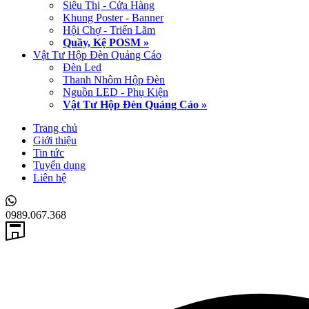
Siêu Thị - Cửa Hàng
Khung Poster - Banner
Hội Chợ - Triển Lãm
Quầy, Kệ POSM »
Vật Tư Hộp Đèn Quảng Cáo
Đèn Led
Thanh Nhôm Hộp Đèn
Nguồn LED - Phụ Kiện
Vật Tư Hộp Đèn Quảng Cáo »
Trang chủ
Giới thiệu
Tin tức
Tuyển dụng
Liên hệ
0989.067.368