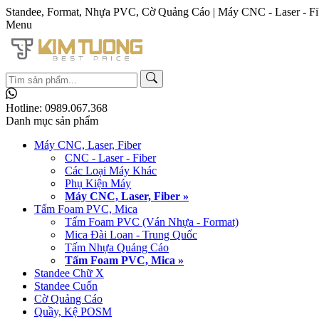
Standee, Format, Nhựa PVC, Cờ Quảng Cáo | Máy CNC - Laser - Fi
Menu
Hotline:
0989.067.368
Danh mục sản phẩm
Máy CNC, Laser, Fiber
CNC - Laser - Fiber
Các Loại Máy Khác
Phụ Kiện Máy
Máy CNC, Laser, Fiber »
Tấm Foam PVC, Mica
Tấm Foam PVC (Ván Nhựa - Format)
Mica Đài Loan - Trung Quốc
Tấm Nhựa Quảng Cáo
Tấm Foam PVC, Mica »
Standee Chữ X
Standee Cuốn
Cờ Quảng Cáo
Quầy, Kệ POSM