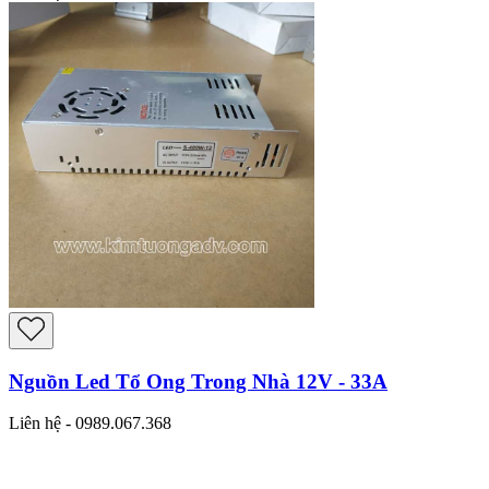
Nguồn Led Tổ Ong Trong Nhà 12V - 33A
Liên hệ - 0989.067.368