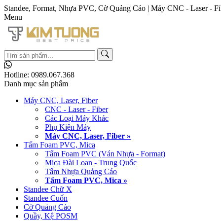
Standee, Format, Nhựa PVC, Cờ Quảng Cáo | Máy CNC - Laser - Fi
Menu
Hotline:
0989.067.368
Danh mục sản phẩm
Máy CNC, Laser, Fiber
CNC - Laser - Fiber
Các Loại Máy Khác
Phụ Kiện Máy
Máy CNC, Laser, Fiber »
Tấm Foam PVC, Mica
Tấm Foam PVC (Ván Nhựa - Format)
Mica Đài Loan - Trung Quốc
Tấm Nhựa Quảng Cáo
Tấm Foam PVC, Mica »
Standee Chữ X
Standee Cuốn
Cờ Quảng Cáo
Quầy, Kệ POSM