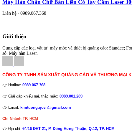
Máy Hàn Chân Chữ Bàn Liền Có Tay Cầm Laser 3
Liên hệ - 0989.067.368
Giới thiệu
Cung cấp các loại vật tư, máy móc và thiết bị quảng cáo: Standee
số, Máy hàn Laser.
CÔNG TY TNHH SẢN XUẤT QUẢNG CÁO VÀ THƯƠNG MẠI 
👉 Hotline:
0989.067.368
👉 Giải đáp khiếu nại, thắc mắc:
0989.001.289
👉 Email:
kimtuong.qcvn@gmail.com
Chi Nhánh TP. HCM
👉 Địa chỉ:
64/16 ĐHT 21, P. Đông Hưng Thuận, Q.12, TP. HCM