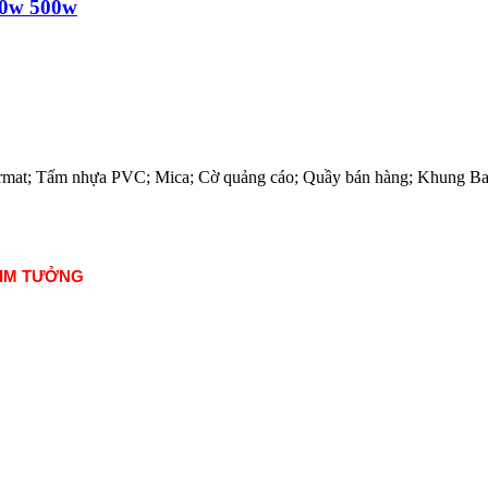
00w 500w
; Format; Tấm nhựa PVC; Mica; Cờ quảng cáo; Quầy bán hàng; Khung B
KIM TƯỞNG