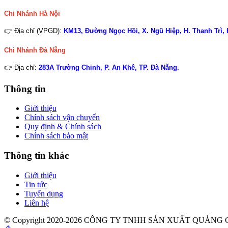
Chi Nhánh Hà Nội
👉 Địa chỉ (VPGD):
KM13, Đường Ngọc Hồi, X. Ngũ Hiệp, H. Thanh Trì,
Chi Nhánh
Đà Nẵng
👉 Địa chỉ:
283A Trường Chinh, P. An Khê, TP. Đà Nẵng.
Thông tin
Giới thiệu
Chính sách vận chuyển
Quy định & Chính sách
Chính sách bảo mật
Thông tin khác
Giới thiệu
Tin tức
Tuyển dụng
Liên hệ
© Copyright 2020-2026 CÔNG TY TNHH SẢN XUẤT QUẢN