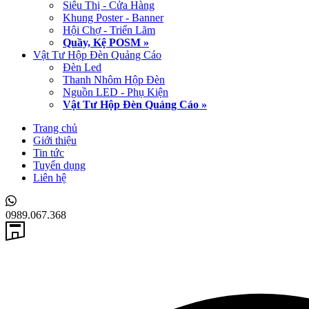
Siêu Thị - Cửa Hàng
Khung Poster - Banner
Hội Chợ - Triển Lãm
Quầy, Kệ POSM »
Vật Tư Hộp Đèn Quảng Cáo
Đèn Led
Thanh Nhôm Hộp Đèn
Nguồn LED - Phụ Kiện
Vật Tư Hộp Đèn Quảng Cáo »
Trang chủ
Giới thiệu
Tin tức
Tuyển dụng
Liên hệ
0989.067.368