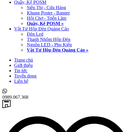
Quầy, Kệ POSM
Siêu Thị - Cửa Hàng
Khung Poster - Banner
Hội Chợ - Triển Lãm
Quầy, Kệ POSM »
Vật Tư Hộp Đèn Quảng Cáo
Đèn Led
Thanh Nhôm Hộp Đèn
Nguồn LED - Phụ Kiện
Vật Tư Hộp Đèn Quảng Cáo »
Trang chủ
Giới thiệu
Tin tức
Tuyển dụng
Liên hệ
0989.067.368