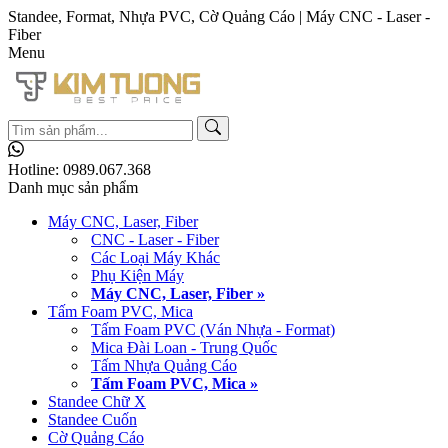
Standee, Format, Nhựa PVC, Cờ Quảng Cáo | Máy CNC - Laser -
Fiber
Menu
Hotline:
0989.067.368
Danh mục sản phẩm
Máy CNC, Laser, Fiber
CNC - Laser - Fiber
Các Loại Máy Khác
Phụ Kiện Máy
Máy CNC, Laser, Fiber »
Tấm Foam PVC, Mica
Tấm Foam PVC (Ván Nhựa - Format)
Mica Đài Loan - Trung Quốc
Tấm Nhựa Quảng Cáo
Tấm Foam PVC, Mica »
Standee Chữ X
Standee Cuốn
Cờ Quảng Cáo