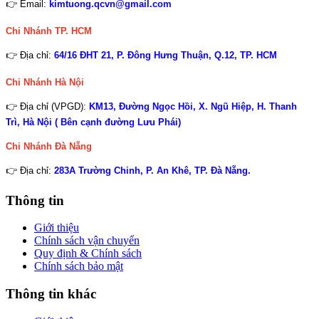
👉 Email:
kimtuong.qcvn@gmail.com
Chi Nhánh TP. HCM
👉 Địa chỉ:
64/16 ĐHT 21, P. Đông Hưng Thuận, Q.12, TP. HCM
Chi Nhánh Hà Nội
👉 Địa chỉ (VPGD):
KM13, Đường Ngọc Hồi, X. Ngũ Hiệp, H. Thanh
Trì, Hà Nội ( Bên cạnh đường Lưu Phái)
Chi Nhánh
Đà Nẵng
👉 Địa chỉ:
283A Trường Chinh, P. An Khê, TP. Đà Nẵng.
Thông tin
Giới thiệu
Chính sách vận chuyển
Quy định & Chính sách
Chính sách bảo mật
Thông tin khác