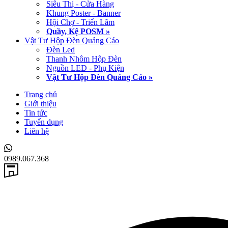
Siêu Thị - Cửa Hàng
Khung Poster - Banner
Hội Chợ - Triển Lãm
Quầy, Kệ POSM »
Vật Tư Hộp Đèn Quảng Cáo
Đèn Led
Thanh Nhôm Hộp Đèn
Nguồn LED - Phụ Kiện
Vật Tư Hộp Đèn Quảng Cáo »
Trang chủ
Giới thiệu
Tin tức
Tuyển dụng
Liên hệ
0989.067.368