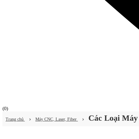
(
0
)
Các Loại Máy
Trang chủ
Máy CNC, Laser, Fiber