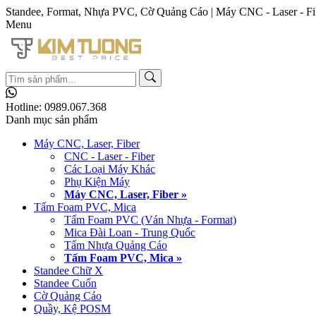
Standee, Format, Nhựa PVC, Cờ Quảng Cáo | Máy CNC - Laser - Fi
Menu
Hotline:
0989.067.368
Danh mục sản phẩm
Máy CNC, Laser, Fiber
CNC - Laser - Fiber
Các Loại Máy Khác
Phụ Kiện Máy
Máy CNC, Laser, Fiber »
Tấm Foam PVC, Mica
Tấm Foam PVC (Ván Nhựa - Format)
Mica Đài Loan - Trung Quốc
Tấm Nhựa Quảng Cáo
Tấm Foam PVC, Mica »
Standee Chữ X
Standee Cuốn
Cờ Quảng Cáo
Quầy, Kệ POSM