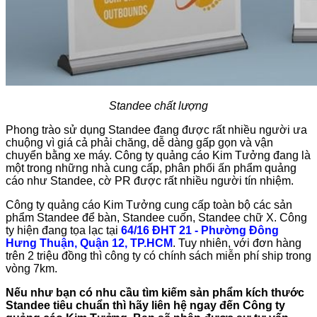
Standee chất lượng
Phong trào sử dụng Standee đang được rất nhiều người ưa
chuộng vì giá cả phải chăng, dễ dàng gấp gọn và vận
chuyển bằng xe máy. Công ty quảng cáo Kim Tưởng đang là
một trong những nhà cung cấp, phân phối ấn phẩm quảng
cáo như Standee, cờ PR được rất nhiều người tín nhiệm.
Công ty quảng cáo Kim Tưởng cung cấp toàn bộ các sản
phẩm Standee để bàn, Standee cuốn, Standee chữ X. Công
ty hiện đang tọa lạc tại
64/16 ĐHT 21 - Phường Đông
Hưng Thuận, Quận 12, TP.HCM
. Tuy nhiên, với đơn hàng
trên 2 triệu đồng thì công ty có chính sách miễn phí ship trong
vòng 7km.
Nếu như bạn có nhu cầu tìm kiếm sản phẩm kích thước
Standee tiêu chuẩn thì hãy liên hệ ngay đến Công ty