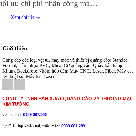
tối ưu chi phí nhân công mà
còn khẳng định uy tín thương
Xem chi tiết
hiệu thông qua chất lượng sản
phẩm đẳng cấp, đây chính là
sự lựa chọn tối ưu nhất.
Giới thiệu
Cung cấp các loại vật tư, máy móc và thiết bị quảng cáo: Standee;
Format; Tấm nhựa PVC; Mica; Cờ quảng cáo; Quầy bán hàng;
Khung Backdrop; Nhôm hộp đèn; Máy CNC, Laser, Fiber, Máy cắt
kỹ thuật số, Máy hàn Laser.
CÔNG TY TNHH SẢN XUẤT QUẢNG CÁO VÀ THƯƠNG MẠI
KIM TƯỞNG
👉 Hotline:
0989.067.368
👉 Giải đáp khiếu nại, thắc mắc:
0989.001.289