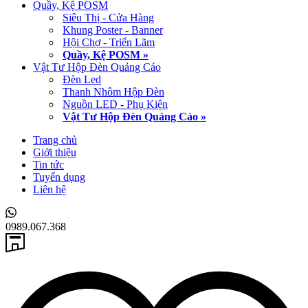
Quầy, Kệ POSM
Siêu Thị - Cửa Hàng
Khung Poster - Banner
Hội Chợ - Triển Lãm
Quầy, Kệ POSM »
Vật Tư Hộp Đèn Quảng Cáo
Đèn Led
Thanh Nhôm Hộp Đèn
Nguồn LED - Phụ Kiện
Vật Tư Hộp Đèn Quảng Cáo »
Trang chủ
Giới thiệu
Tin tức
Tuyển dụng
Liên hệ
0989.067.368