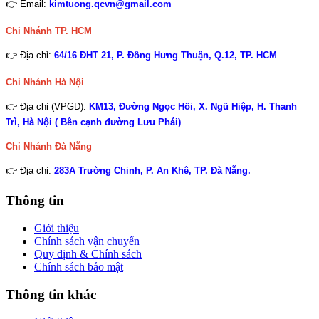
👉 Email:
kimtuong.qcvn@gmail.com
Chi Nhánh TP. HCM
👉 Địa chỉ:
64/16 ĐHT 21, P. Đông Hưng Thuận, Q.12, TP. HCM
Chi Nhánh Hà Nội
👉 Địa chỉ (VPGD):
KM13, Đường Ngọc Hồi, X. Ngũ Hiệp, H. Thanh
Trì, Hà Nội ( Bên cạnh đường Lưu Phái)
Chi Nhánh
Đà Nẵng
👉 Địa chỉ:
283A Trường Chinh, P. An Khê, TP. Đà Nẵng.
Thông tin
Giới thiệu
Chính sách vận chuyển
Quy định & Chính sách
Chính sách bảo mật
Thông tin khác