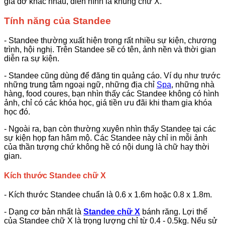
giá đỡ khác nhau, điển hình là khung chữ X.
Tính năng của Standee
- Standee thường xuất hiện trong rất nhiều sự kiện, chương
trình, hội nghị. Trên Standee sẽ có tên, ảnh nền và thời gian
diễn ra sự kiện.
- Standee cũng dùng để đăng tin quảng cáo. Ví dụ như trước
những trung tâm ngoại ngữ, những địa chỉ
Spa
, những nhà
hàng, food coures, bạn nhìn thấy các Standee không có hình
ảnh, chỉ có các khóa học, giá tiền ưu đãi khi tham gia khóa
học đó.
- Ngoài ra, bạn còn thường xuyên nhìn thấy Standee tại các
sự kiện họp fan hâm mộ. Các Standee này chỉ in mỗi ảnh
của thần tượng chứ không hề có nội dung là chữ hay thời
gian.
Kích thước Standee chữ X
- Kích thước Standee chuẩn là 0.6 x 1.6m hoặc 0.8 x 1.8m.
- Dạng cơ bản nhất là
Standee chữ X
bánh răng. Lợi thế
của Standee chữ X là trọng lượng chỉ từ 0.4 - 0.5kg. Nếu sử