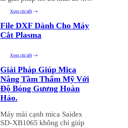
lý mọi đơn hàng từ dễ đến
Xem chi tiết
23/05/2026
khó một cách nhanh chóng và
hoàn hảo.
File DXF Dành Cho Máy
Cắt Plasma
Xem chi tiết
21/05/2026
Giải Pháp Giúp Mica
Nâng Tầm Thẩm Mỹ Với
Độ Bóng Gương Hoàn
Hảo.
Máy mài cạnh mica Saidex
SD-XB1065 không chỉ giúp