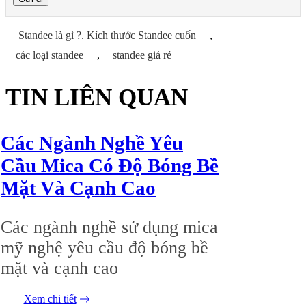
Standee là gì ?. Kích thước Standee cuốn
,
các loại standee
,
standee giá rẻ
TIN LIÊN QUAN
02/07/2026
Các Ngành Nghề Yêu
Cầu Mica Có Độ Bóng Bề
Mặt Và Cạnh Cao
Các ngành nghề sử dụng mica
mỹ nghệ yêu cầu độ bóng bề
mặt và cạnh cao
Xem chi tiết
05/06/2026