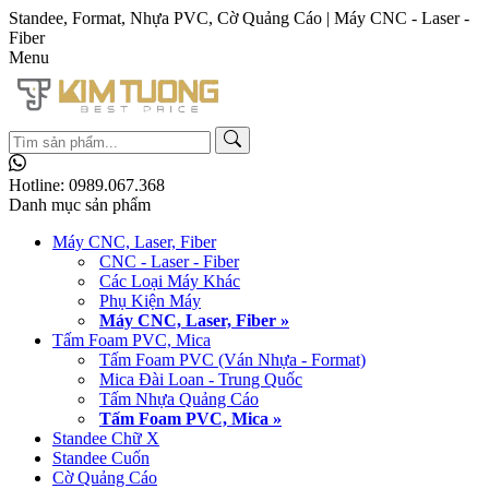
Standee, Format, Nhựa PVC, Cờ Quảng Cáo | Máy CNC - Laser -
Fiber
Menu
Hotline:
0989.067.368
Danh mục sản phẩm
Máy CNC, Laser, Fiber
CNC - Laser - Fiber
Các Loại Máy Khác
Phụ Kiện Máy
Máy CNC, Laser, Fiber »
Tấm Foam PVC, Mica
Tấm Foam PVC (Ván Nhựa - Format)
Mica Đài Loan - Trung Quốc
Tấm Nhựa Quảng Cáo
Tấm Foam PVC, Mica »
Standee Chữ X
Standee Cuốn
Cờ Quảng Cáo