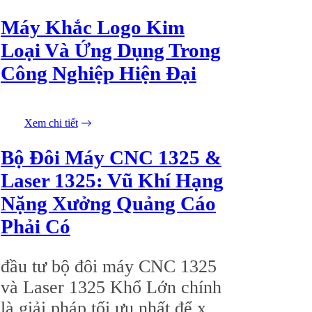
Máy Khắc Logo Kim
Loại Và Ứng Dụng Trong
Công Nghiệp Hiện Đại
Xem chi tiết
23/05/2026
Bộ Đôi Máy CNC 1325 &
Laser 1325: Vũ Khí Hạng
Nặng Xưởng Quảng Cáo
Phải Có
đầu tư bộ đôi máy CNC 1325
và Laser 1325 Khổ Lớn chính
là giải pháp tối ưu nhất để xử