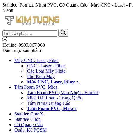
Standee, Format, Nhựa PVC, Cờ Quảng Cáo | Máy CNC - Laser - Fi
Menu
Hotline:
0989.067.368
Danh mục sản phẩm
Máy CNC, Laser, Fiber
CNC - Laser - Fiber
Các Loại Máy Khác
Phụ Kiện Máy
Máy CNC, Laser, Fiber »
Tấm Foam PVC, Mica
Tấm Foam PVC (Ván Nhựa - Format)
Mica Đài Loan - Trung Quốc
Tấm Nhựa Quảng Cáo
Tấm Foam PVC, Mica »
Standee Chữ X
Standee Cuốn
Cờ Quảng Cáo
Quầy, Kệ POSM