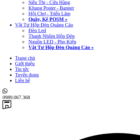
Siêu Thị - Cửa Hàng
Khung Poster - Banner
Hội Chợ - Triển Lãm
Quầy, Kệ POSM »
Vật Tư Hộp Đèn Quảng Cáo
Đèn Led
Thanh Nhôm Hộp Đèn
Nguồn LED - Phụ Kiện
Vật Tư Hộp Đèn Quảng Cáo »
Trang chủ
Giới thiệu
Tin tức
Tuyển dụng
Liên hệ
0989.067.368