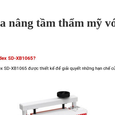
ca nâng tầm thẩm mỹ v
idex SD-XB1065?
ex SD-XB1065 được thiết kế để giải quyết những hạn chế c