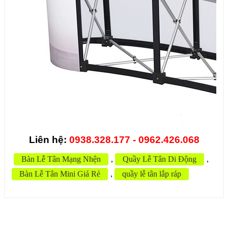
Liên hệ:
0938.328.177 - 0962.426.068
Bàn Lễ Tân Mạng Nhện
,
Quầy Lễ Tân Di Động
,
Bàn Lễ Tân Mini Giá Rẻ
,
quầy lễ tân lắp ráp