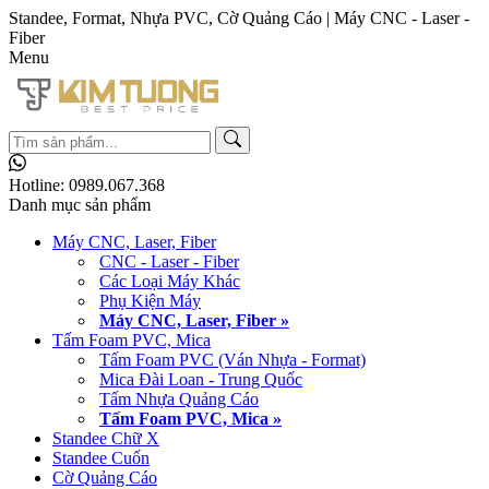
Standee, Format, Nhựa PVC, Cờ Quảng Cáo | Máy CNC - Laser -
Fiber
Menu
Hotline:
0989.067.368
Danh mục sản phẩm
Máy CNC, Laser, Fiber
CNC - Laser - Fiber
Các Loại Máy Khác
Phụ Kiện Máy
Máy CNC, Laser, Fiber »
Tấm Foam PVC, Mica
Tấm Foam PVC (Ván Nhựa - Format)
Mica Đài Loan - Trung Quốc
Tấm Nhựa Quảng Cáo
Tấm Foam PVC, Mica »
Standee Chữ X
Standee Cuốn
Cờ Quảng Cáo