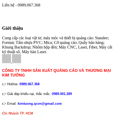
Liên hệ - 0989.067.368
Giới thiệu
Cung cấp các loại vật tư, máy móc và thiết bị quảng cáo: Standee;
Format; Tấm nhựa PVC; Mica; Cờ quảng cáo; Quầy bán hàng;
Khung Backdrop; Nhôm hộp đèn; Máy CNC, Laser, Fiber, Máy cắt
kỹ thuật số, Máy hàn Laser.
CÔNG TY TNHH SẢN XUẤT QUẢNG CÁO VÀ THƯƠNG MẠI
KIM TƯỞNG
👉 Hotline:
0989.067.368
👉 Giải đáp khiếu nại, thắc mắc:
0989.001.289
👉 Email:
kimtuong.qcvn@gmail.com
Chi Nhánh TP. HCM