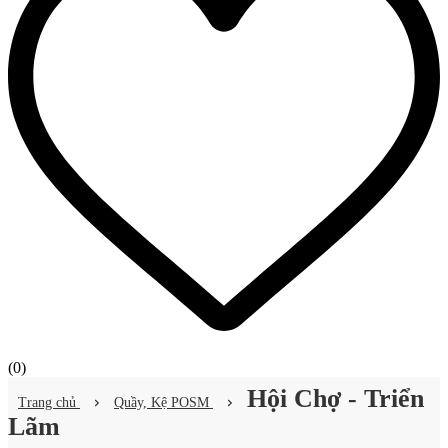
(
0
)
Hội Chợ - Triển
Trang chủ
Quầy, Kệ POSM
Lãm