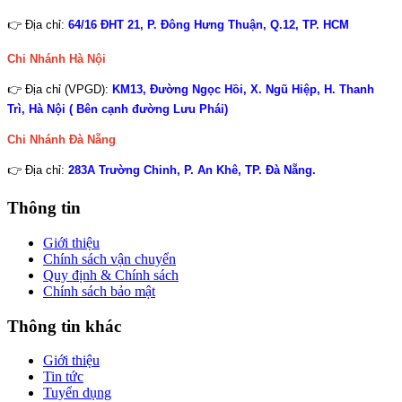
👉 Địa chỉ:
64/16 ĐHT 21, P. Đông Hưng Thuận, Q.12, TP. HCM
Chi Nhánh Hà Nội
👉 Địa chỉ (VPGD):
KM13, Đường Ngọc Hồi, X. Ngũ Hiệp, H. Thanh
Trì, Hà Nội ( Bên cạnh đường Lưu Phái)
Chi Nhánh
Đà Nẵng
👉 Địa chỉ:
283A Trường Chinh, P. An Khê, TP. Đà Nẵng.
Thông tin
Giới thiệu
Chính sách vận chuyển
Quy định & Chính sách
Chính sách bảo mật
Thông tin khác
Giới thiệu
Tin tức
Tuyển dụng