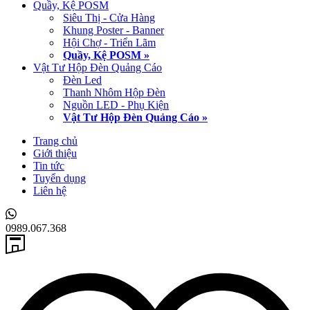
Quầy, Kệ POSM
Siêu Thị - Cửa Hàng
Khung Poster - Banner
Hội Chợ - Triển Lãm
Quầy, Kệ POSM »
Vật Tư Hộp Đèn Quảng Cáo
Đèn Led
Thanh Nhôm Hộp Đèn
Nguồn LED - Phụ Kiện
Vật Tư Hộp Đèn Quảng Cáo »
Trang chủ
Giới thiệu
Tin tức
Tuyển dụng
Liên hệ
0989.067.368