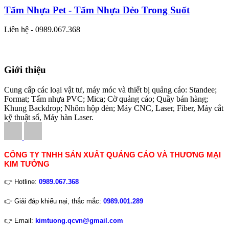
Tấm Nhựa Pet - Tấm Nhựa Dẻo Trong Suốt
Liên hệ - 0989.067.368
Giới thiệu
Cung cấp các loại vật tư, máy móc và thiết bị quảng cáo: Standee;
Format; Tấm nhựa PVC; Mica; Cờ quảng cáo; Quầy bán hàng;
Khung Backdrop; Nhôm hộp đèn; Máy CNC, Laser, Fiber, Máy cắt
kỹ thuật số, Máy hàn Laser.
CÔNG TY TNHH SẢN XUẤT QUẢNG CÁO VÀ THƯƠNG MẠI
KIM TƯỞNG
👉 Hotline:
0989.067.368
👉 Giải đáp khiếu nại, thắc mắc:
0989.001.289
👉 Email:
kimtuong.qcvn@gmail.com