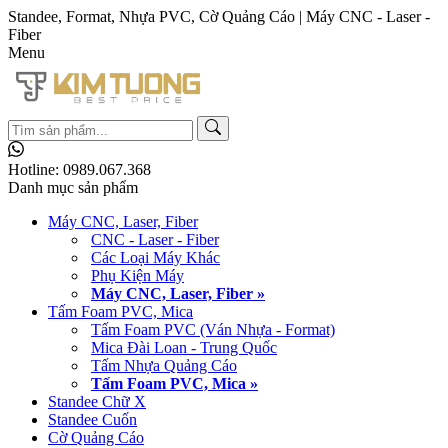
Standee, Format, Nhựa PVC, Cờ Quảng Cáo | Máy CNC - Laser -
Fiber
Menu
Hotline:
0989.067.368
Danh mục sản phẩm
Máy CNC, Laser, Fiber
CNC - Laser - Fiber
Các Loại Máy Khác
Phụ Kiện Máy
Máy CNC, Laser, Fiber »
Tấm Foam PVC, Mica
Tấm Foam PVC (Ván Nhựa - Format)
Mica Đài Loan - Trung Quốc
Tấm Nhựa Quảng Cáo
Tấm Foam PVC, Mica »
Standee Chữ X
Standee Cuốn
Cờ Quảng Cáo