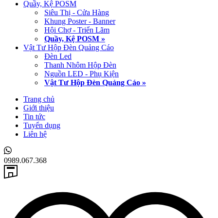
Quầy, Kệ POSM
Siêu Thị - Cửa Hàng
Khung Poster - Banner
Hội Chợ - Triển Lãm
Quầy, Kệ POSM »
Vật Tư Hộp Đèn Quảng Cáo
Đèn Led
Thanh Nhôm Hộp Đèn
Nguồn LED - Phụ Kiện
Vật Tư Hộp Đèn Quảng Cáo »
Trang chủ
Giới thiệu
Tin tức
Tuyển dụng
Liên hệ
0989.067.368